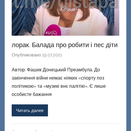
лорак. Балада про робити і пес діти
Опубликовано
19.07.2021
а
в
Автор: Фашик Донецький Преамбула. До
т
закінчення війни немає ніяких «спорту поз
о
р
політикою» та «музикі внє палітікі». Є лише
о
особисте бажання
м
Ф
Читать далее
а
ш