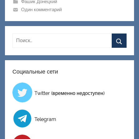
и
Фашик Донецкий
к
Один комментарий
Д
о
н
е
ц
к
и
Социальные сети
й
Twitter (временно недоступен)
Telegram