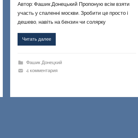
Автор: Фашик Донецький Пропоную всім взяти
т
о
участь у спаленні москви. Зробити це просто і
р
дешево, навіть на бензин чи солярку
о
м
Читать далее
Ф
а
ш
Фашик Донецкий
и
4 комментария
к
Д
о
н
е
ц
к
и