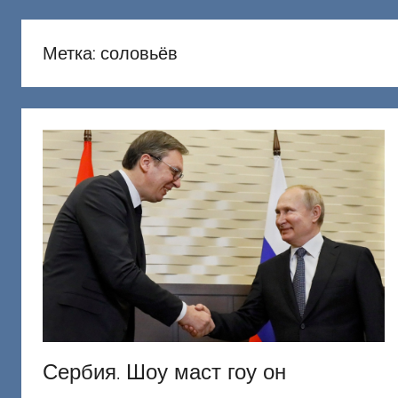
русню
Донецкий
Метка:
соловьёв
Сербия. Шоу маст гоу он