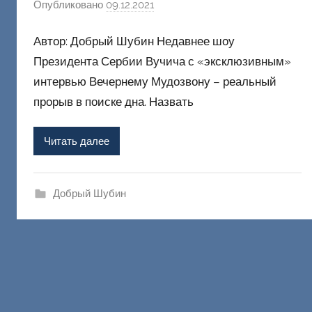
Опубликовано
09.12.2021
а
в
Автор: Добрый Шубин Недавнее шоу
т
о
Президента Сербии Вучича с «эксклюзивным»
р
интервью Вечернему Мудозвону – реальный
о
прорыв в поиске дна. Назвать
м
Ф
Читать далее
а
ш
и
Добрый Шубин
к
Д
о
н
е
ц