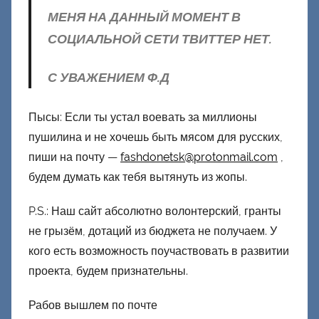
МЕНЯ НА ДАННЫЙ МОМЕНТ В
СОЦИАЛЬНОЙ СЕТИ ТВИТТЕР НЕТ.
С УВАЖЕНИЕМ Ф.Д
Пысы: Если ты устал воевать за миллионы
пушилина и не хочешь быть мясом для русских,
пиши на почту —
fashdonetsk@protonmail.com
,
будем думать как тебя вытянуть из жопы.
P.S.: Наш сайт абсолютно волонтерский, гранты
не грызём, дотаций из бюджета не получаем. У
кого есть возможность поучаствовать в развитии
проекта, будем признательны.
Рабов вышлем по почте