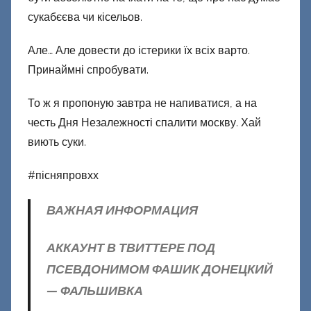
сукабєєва чи кісельов.
Але… Але довести до істерики їх всіх варто.
Принаймні спробувати.
То ж я пропоную завтра не напиватися, а на
честь Дня Незалежності спалити москву. Хай
виють суки.
#пісняпровхх
ВАЖНАЯ ИНФОРМАЦИЯ
АККАУНТ В ТВИТТЕРЕ ПОД
ПСЕВДОНИМОМ ФАШИК ДОНЕЦКИЙ
— ФАЛЬШИВКА