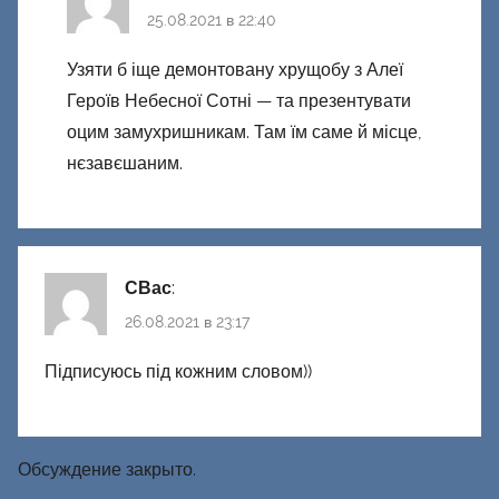
25.08.2021 в 22:40
Узяти б іще демонтовану хрущобу з Алеї
Героїв Небесної Сотні — та презентувати
оцим замухришникам. Там їм саме й місце,
нєзавєшаним.
СВас
:
26.08.2021 в 23:17
Підписуюсь під кожним словом))
Обсуждение закрыто.