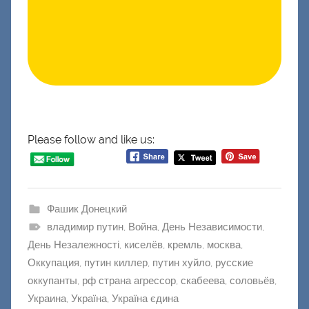
Please follow and like us:
Фашик Донецкий
владимир путин
,
Война
,
День Независимости
,
День Незалежності
,
киселёв
,
кремль
,
москва
,
Оккупация
,
путин киллер
,
путин хуйло
,
русские
оккупанты
,
рф страна агрессор
,
скабеева
,
соловьёв
,
Украина
,
Україна
,
Україна єдина