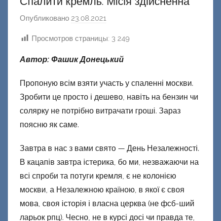
Спалити кремль. Місія здійсненна
Опубликовано
23.08.2021
а
в
Просмотров страницы:
3 249
т
о
Автор: Фашик Донецький
р
о
Пропоную всім взяти участь у спаленні москви.
м
Зробити це просто і дешево, навіть на бензин чи
Ф
солярку не потрібно витрачати гроші. Зараз
а
поясню як саме.
ш
и
Завтра в нас з вами свято — День Незалежності.
к
В кацапів завтра істерика, бо ми, незважаючи на
Д
всі спроби та потуги кремля, є не колонією
о
москви, а Незалежною країною, в якої є своя
н
мова, своя історія і власна церква (не фсб-ший
е
ларьок рпц). Чесно, не в курсі досі чи правда те,