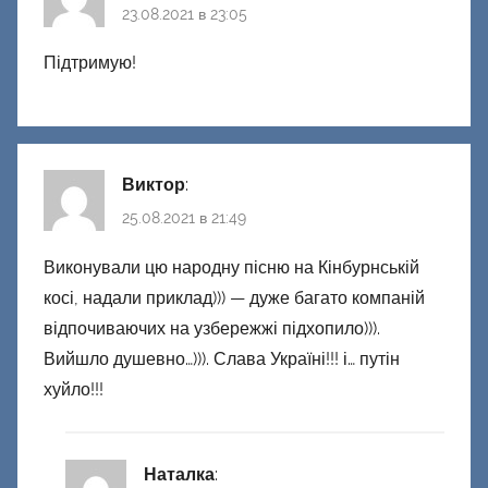
23.08.2021 в 23:05
Підтримую!
Виктор
:
25.08.2021 в 21:49
Виконували цю народну пісню на Кінбурнській
косі, надали приклад))) — дуже багато компаній
відпочиваючих на узбережжі підхопило))).
Вийшло душевно…))). Слава Україні!!! і… путін
хуйло!!!
Наталка
: