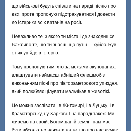
ц
що військові будуть співати на параді пісню про
к
ввх, проте пропоную підстрахуватися і довести
и
до істерики всіх ватанів на росії.
й
Неважливо те, з якого ти міста і де знаходишся.
Важливо те, що ти знаєш, що путін — хуйло. Був,
є і як увійде в історію.
Тому пропоную тим, хто за межами окупованих,
влаштувати наймасштабніший флешмоб з
виконанням пісні про півтораметрового упиздня,
який полюбляє цілувати мальчікав в животікі.
Це можна заспівати і в Житомирі, і в Луцьку, і в
Краматорську, і у Харкові. І на параді також. Ми
живемо на своїй, Богом даній землі і нам має
бути абсолютно начхати на те, що про нас думає