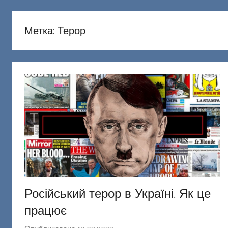
русню
Донецкий
Метка:
Терор
Російський терор в Україні. Як це
працює