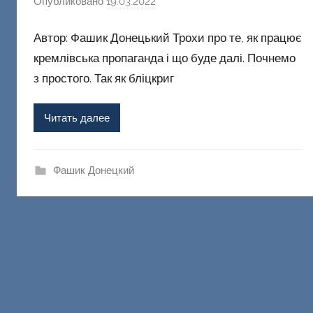
Опубликовано
19.03.2022
а
в
Автор: Фашик Донецький Трохи про те, як працює
т
о
кремлівська пропаганда і що буде далі. Почнемо
р
з простого. Так як бліцкриг
о
м
Читать далее
Ф
а
ш
Фашик Донецкий
и
к
Д
о
н
е
ц
к