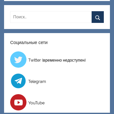
к
Д
о
н
е
ц
Социальные сети
к
и
й
Twitter (временно недоступен)
Telegram
YouTube