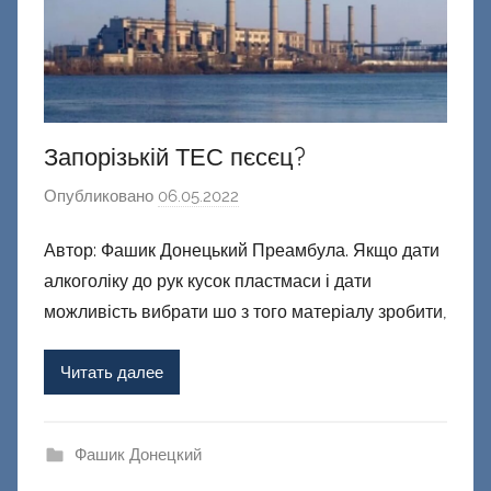
Запорізькій ТЕС пєсєц?
Опубликовано
06.05.2022
а
в
Автор: Фашик Донецький Преамбула. Якщо дати
т
алкоголіку до рук кусок пластмаси і дати
о
р
можливість вибрати шо з того матеріалу зробити,
о
м
Читать далее
Ф
а
ш
Фашик Донецкий
и