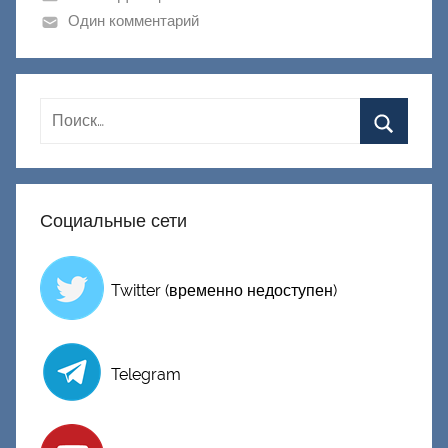
к
Один комментарий
Д
о
н
е
ц
к
и
Социальные сети
й
Twitter (временно недоступен)
Telegram