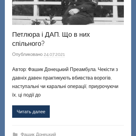
Петлюра і ДАП. Що в них
спільного?
Опубликовано
24.07.2021
а
в
Автор: Фашик Донецький Преамбула. Чекісти з
т
давніх давен практикують вбивства ворогів,
о
р
наступальні чи каральні операції, приурочуючи
о
їх, ці події до
м
Ф
Читать далее
а
ш
и
Фашик Донецкий