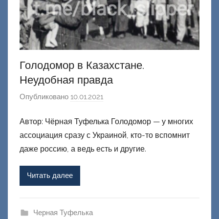
Голодомор в Казахстане.
Неудобная правда
Опубликовано
10.01.2021
а
в
Автор: Чёрная Туфелька Голодомор — у многих
т
ассоциация сразу с Украиной, кто-то вспомнит
о
р
даже россию, а ведь есть и другие.
о
м
Читать далее
Ф
а
ш
Черная Туфелька