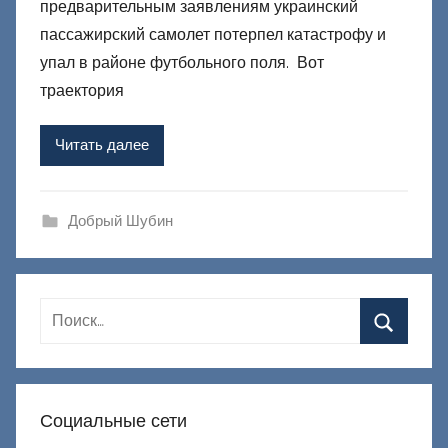
предварительным заявлениям украинский
о
р
пассажирский самолет потерпел катастрофу и
о
упал в районе футбольного поля. Вот
м
траектория
Ф
а
Читать далее
ш
и
к
Добрый Шубин
Д
о
н
е
ц
к
и
Социальные сети
й