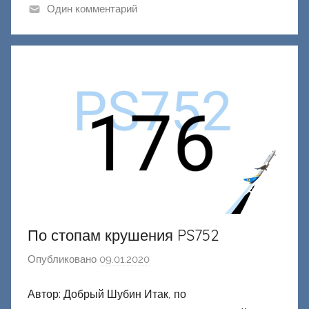
и
Один комментарий
к
Д
о
н
е
ц
к
и
й
По стопам крушения PS752
Опубликовано
09.01.2020
а
в
Автор: Добрый Шубин Итак, по
т