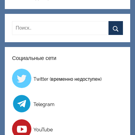
к
Д
о
н
е
ц
к
Социальные сети
и
й
Twitter (временно недоступен)
Telegram
YouTube