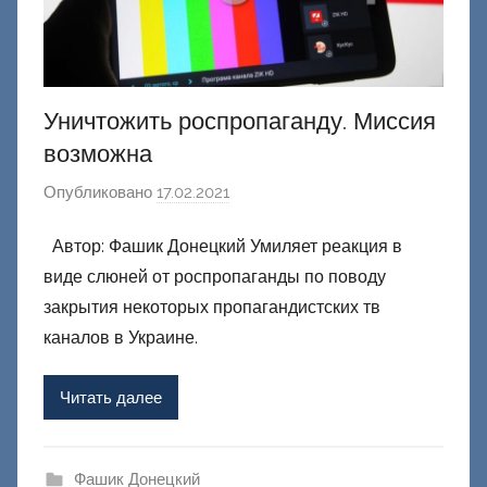
Уничтожить роспропаганду. Миссия
возможна
Опубликовано
17.02.2021
а
в
Автор: Фашик Донецкий Умиляет реакция в
т
виде слюней от роспропаганды по поводу
о
р
закрытия некоторых пропагандистских тв
о
каналов в Украине.
м
Ф
Читать далее
а
ш
и
Фашик Донецкий