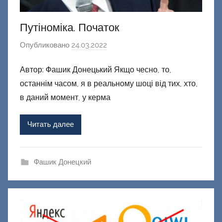
Путіноміка. Початок
Опубликовано
24.03.2022
а
в
Автор: Фашик Донецький Якщо чесно, то,
т
останнім часом, я в реальному шоці від тих, хто,
о
р
в даний момент, у керма
о
м
Читать далее
Ф
а
ш
Фашик Донецкий
и
к
Д
о