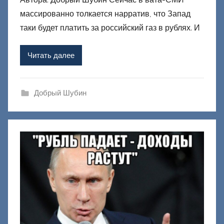
т
массированно толкается нарратив, что Запад
о
р
таки будет платить за российский газ в рублях. И
о
м
Читать далее
Ф
а
ш
Добрый Шубин
и
к
Д
о
н
е
ц
к
и
й