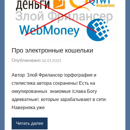
н
е
ц
к
и
й
Про электронные кошельки
Опубликовано
14.01.2021
а
в
Автор: Злой Фрилансер (орфография и
т
стилистика автора сохранены) Есть на
о
р
оккупированных знакомые (слава Богу
о
адекватные), которые зарабатывают в сети.
м
Наверняка уже
Ф
а
Читать далее
ш