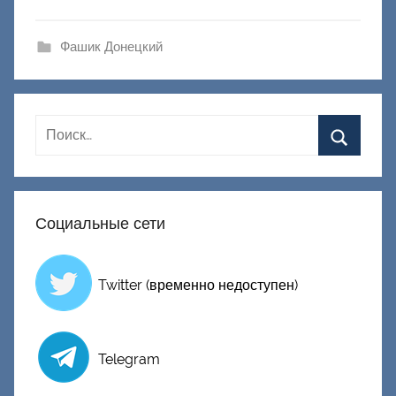
и
к
Фашик Донецкий
Д
о
н
е
ц
к
и
Социальные сети
й
Twitter (временно недоступен)
Telegram