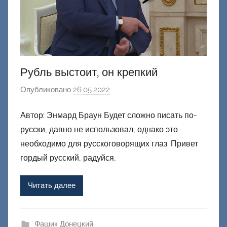
Рубль выстоит, он крепкий
Опубликовано
26.05.2022
а
в
Автор: Энмард Браун Будет сложно писать по-
т
русски, давно не использовал, однако это
о
р
необходимо для русскоговорящих глаз. Привет
о
гордый русский, радуйся,
м
Ф
Читать далее
а
ш
и
Фашик Донецкий