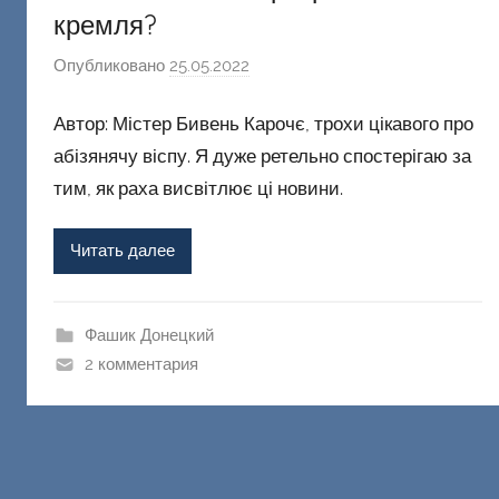
кремля?
Опубликовано
25.05.2022
а
в
Автор: Містер Бивень Карочє, трохи цікавого про
т
о
абізянячу віспу. Я дуже ретельно спостерігаю за
р
тим, як раха висвітлює ці новини.
о
м
Читать далее
Ф
а
ш
Фашик Донецкий
и
2 комментария
к
Д
о
н