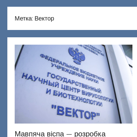
русню
Донецкий
Метка:
Вектор
Мавпяча віспа — розробка