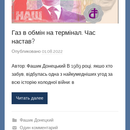
Газ в обмін на термінал. Час
настав?
Опубликовано
01.08.2022
а
в
Автор: Фашик Донецький В 1989 році, якшо хто
т
забув, відбулась одна з найкумедніших угод за
о
р
всю історію холодної війни: в
о
м
Читать далее
Ф
а
ш
Фашик Донецкий
и
Один комментарий