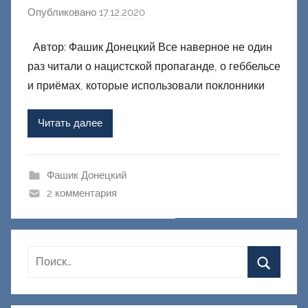
Опубликовано
17.12.2020
а
в
Автор: Фашик Донецкий Все наверное не один
т
раз читали о нацистской пропаганде, о геббельсе
о
р
и приёмах, которые использовали поклонники
о
м
Читать далее
Ф
а
ш
Фашик Донецкий
и
2 комментария
к
Д
о
н
е
ц