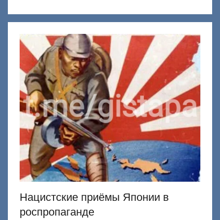
к
Д
о
н
е
ц
к
и
й
Нацистские приёмы Японии в
роспропаганде