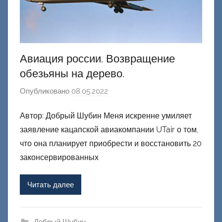
Авиация россии. Возвращение
обезьяны на дерево.
Опубликовано
08.05.2022
а
в
Автор: Добрый Шубин Меня искренне умиляет
т
заявление кацапской авиакомпании UTair о том,
о
р
что она планирует приобрести и восстановить 20
о
законсервированных
м
Ф
Читать далее
а
ш
и