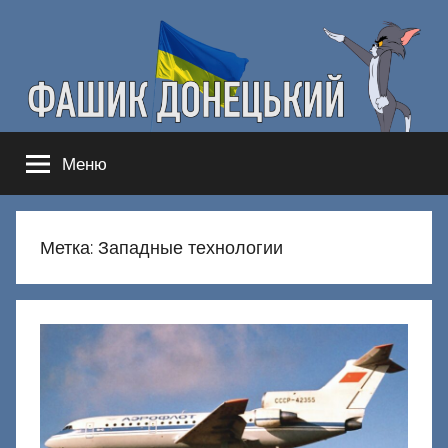
Перейти
к
содержимому
Фашик
Здесь
Меню
гнобят
Донецкий
русню
Метка:
Западные технологии