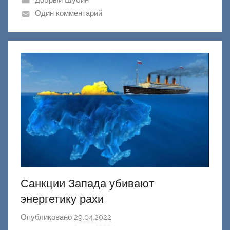
Добрый Шубин
к
Один комментарий
Д
о
н
е
ц
к
и
й
Санкции Запада убивают
энергетику рахи
Опубликовано
29.04.2022
а