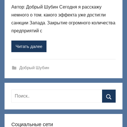
в
Автор: Добрый Шубин Сегодня я расскажу
т
немного о том, какого эффекта уже достигли
о
р
санкции Запада. Закрытие огромного количества
о
предприятий с
м
Ф
Читать далее
а
ш
и
Добрый Шубин
к
Д
о
н
е
ц
к
Социальные сети
и