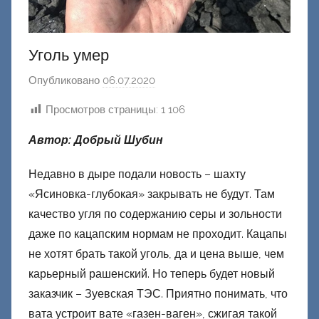
Уголь умер
Опубликовано
06.07.2020
а
в
Просмотров страницы:
1 106
т
о
Автор: Добрый Шубин
р
о
Недавно в дыре подали новость – шахту
м
«Ясиновка-глубокая» закрывать не будут. Там
Ф
качество угля по содержанию серы и зольности
а
даже по кацапским нормам не проходит. Кацапы
ш
не хотят брать такой уголь, да и цена выше, чем
и
карьерный рашенский. Но теперь будет новый
к
заказчик – Зуевская ТЭС. Приятно понимать, что
Д
вата устроит вате «газен-ваген», сжигая такой