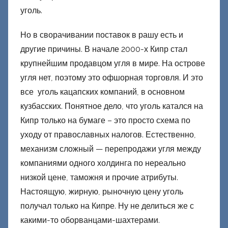
о
уголь.
н
е
Но в сворачивании поставок в рашу есть и
ц
другие причины. В начале 2000-х Кипр стал
к
крупнейшим продавцом угля в мире. На острове
и
угля нет, поэтому это офшорная торговля. И это
й
все уголь кацапских компаний, в основном
кузбасских. Понятное дело, что уголь катался на
Кипр только на бумаге – это просто схема по
уходу от православных налогов. Естественно,
механизм сложный — перепродажи угля между
компаниями одного холдинга по нереально
низкой цене, таможня и прочие атрибуты.
Настоящую, жирную, рыночную цену уголь
получал только на Кипре. Ну не делиться же с
какими-то оборванцами-шахтерами.