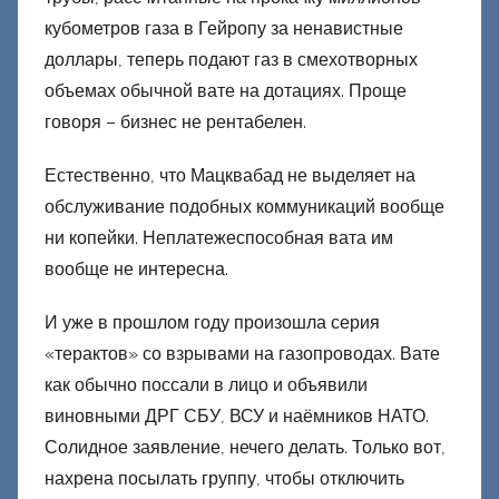
н
кубометров газа в Гейропу за ненавистные
е
доллары, теперь подают газ в смехотворных
ц
объемах обычной вате на дотациях. Проще
к
говоря – бизнес не рентабелен.
и
й
Естественно, что Мацквабад не выделяет на
обслуживание подобных коммуникаций вообще
ни копейки. Неплатежеспособная вата им
вообще не интересна.
И уже в прошлом году произошла серия
«терактов» со взрывами на газопроводах. Вате
как обычно поссали в лицо и объявили
виновными ДРГ СБУ, ВСУ и наёмников НАТО.
Солидное заявление, нечего делать. Только вот,
нахрена посылать группу, чтобы отключить