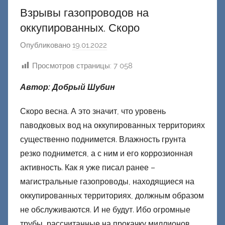
Взрывы газопроводов на
оккупированных. Скоро
Опубликовано
19.01.2022
а
в
Просмотров страницы:
7 058
т
о
Автор: Добрый Шубин
р
о
Скоро весна. А это значит, что уровень
м
паводковых вод на оккупированных территориях
Ф
существенно поднимется. Влажность грунта
а
резко поднимется, а с ним и его коррозионная
ш
активность. Как я уже писал ранее –
и
магистральные газопроводы, находящиеся на
к
оккупированных территориях, должным образом
Д
не обслуживаются. И не будут. Ибо огромные
о
трубы, рассчитанные на прокачку миллионов