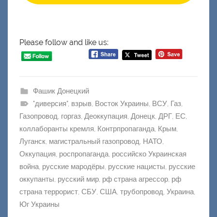
Please follow and like us:
Фашик Донецкий
"диверсия"
,
взрыв
,
Восток Украины
,
ВСУ
,
Газ
,
Газопровод
,
горгаз
,
Деоккупация
,
Донецк
,
ДРГ
,
ЕС
,
коллаборанты кремля
,
Контрпропаганда
,
Крым
,
Луганск
,
магистральный газопровод
,
НАТО
,
Оккупация
,
роспропаганда
,
российско Украинская
война
,
русские мародёры
,
русские нацисты
,
русские
оккупанты
,
русский мир
,
рф страна агрессор
,
рф
страна террорист
,
СБУ
,
США
,
трубопровод
,
Украина
,
Юг Украины