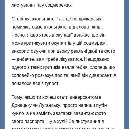
листуванні та у соцмережах.
Сторінка вконьтактє. Так, це не друкарська
помилка, саме вконьтактє, від слова -кінь-.
Чесно, якшо хтось в окупації вважає, шо він
може критикувати окупантів у цій соцмережі,
використовуючи при цьому реальні дані та фото
— вибачте, вам треба лікуватися. Нещодавно
одного з таких критиків взяла гебня, хлопець шо
соловейко розказує про те, який він диверсант. А
почалося все з тупості.
Тому, якшо ти хочеш стати диверсантом в
Донецьку чи Луганську, просто напиши путін
хуйло, а на замість аватарки завантаж фото
свого паспорта. Ну а хулі? За листування я