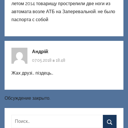
летом 2014 товарищу прострелили две ноги из
автомата возле АТБ на Заперевальной. не было
паспорта с собой
Андрій
:
07.05.2018 в 18:48
Жах друзі… піздець…
Обсуждение закрыто.