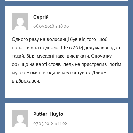
Сергій
:
06.05.2018 в 18:00
Одного разу на волосинці був від того, щоб
попасти «на подвал». Ще в 2014 додумався, ідіот
такий, біля мусарні таксі викликати. Спочатку
орк, що на варті стояв, ледь не пристрелив, потім
мусор мізки півгодини компостував. Дивом
відбрехався.
Putler_Huylo
:
07.05.2018 в 11:08