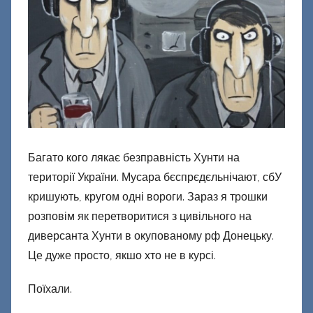
м
Ф
а
ш
и
к
Д
о
Багато кого лякає безправність Хунти на
н
території України. Мусара бєспрєдєльнічают, сбУ
е
кришують, кругом одні вороги. Зараз я трошки
ц
розповім як перетворитися з цивільного на
к
и
диверсанта Хунти в окупованому рф Донецьку.
й
Це дуже просто, якшо хто не в курсі.
Поїхали.