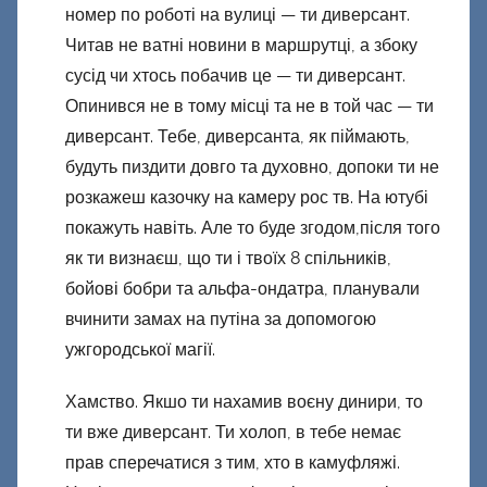
номер по роботі на вулиці — ти диверсант.
Читав не ватні новини в маршрутці, а збоку
сусід чи хтось побачив це — ти диверсант.
Опинився не в тому місці та не в той час — ти
диверсант. Тебе, диверсанта, як піймають,
будуть пиздити довго та духовно, допоки ти не
розкажеш казочку на камеру рос тв. На ютубі
покажуть навіть. Але то буде згодом,після того
як ти визнаєш, що ти і твоїх 8 спільників,
бойові бобри та альфа-ондатра, планували
вчинити замах на путіна за допомогою
ужгородської магії.
Хамство. Якшо ти нахамив воєну динири, то
ти вже диверсант. Ти холоп, в тебе немає
прав сперечатися з тим, хто в камуфляжі.