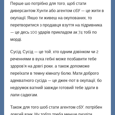
Перше шо потрібно для того, щоб стати
диверсантом Хунти або агентом сбУ — це жити в
окупації. Якшо ти живеш на окупованих, то
перетворитися з продавця взуття на підривника
— це десь 100 ударів прикладом ак 74 тобі по
морді.
Сусід. Сусід — це той, хто одним дзвінком чи 2
реченнями в вуха гебні може позбавити тебе
здоров’я на довгі роки, а також допоможе
переїхати в темну кімнату болю. Мати доброго
адекватного сусіда — це джек-пот в окупації, бо
недоумок ватний завжди готовий тебе здати в
лапи садюгам.
Також для того шоб стати агентом сбУ, потрібен
довгий язик. Ну тобто треба менше пиздіти