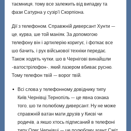
таємниця, тому все залежить від випадку та
фази Сатурна у сузір’ї Скорпіона.
Дії з телефоном. Справжній диверсант Хунти —
це, курва, ше той маніяк. За допомогою
телефону він і артилерію коригує, і фоткає все
шо бачить, і рух військової техніки передає.
Також ходять чутки, шо в Чернігові винайшли
-ватострілофон-, який лазером вбиває русню.
Тому телефон твій — ворог твій.
Всі слова у телефонному довіднику типу
Київ,Чернівці,Тернопіль — це явна ознака
того, шо ти полюбому диверсант. Ну не може
справжній ватан мати друзів у Києві чи
родичів, а якшо хтось підписаний в телефоні
типу Олег Чернівці — це полюбому агент Сміт