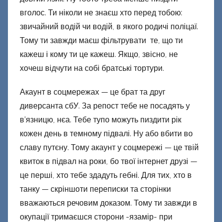
вголос. Ти ніколи не знаєш хто перед тобою:
звичайний водій чи водій, в якого родичі поліцаї.
Тому ти завжди маєш фільтрувати те, що ти
кажеш і кому ти це кажеш. Якщо, звісно, не
хочеш відчути на собі братські тортури.
Акаунт в соцмережах — це брат та друг
диверсанта сбУ. За репост тебе не посадять у
в’язницю, нєа. Тебе тупо можуть пиздити рік
кожен день в темному підвалі. Ну або вбити во
славу путєну. Тому акаунт у соцмережі — це твій
квиток в підвал на роки, бо твої інтернет друзі —
це перші, хто тебе здадуть гебні. Для тих, хто в
танку — скріншоти переписки та сторінки
вважаються речовим доказом. Тому ти завжди в
окупації тримаєшся сторони -язамір- при