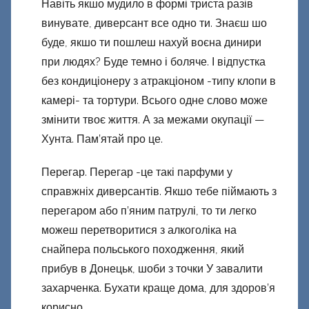
Навіть якшо мудило в формі триста разів
винувате, диверсант все одно ти. Знаєш шо
буде, якшо ти пошлеш нахуй воєна динири
при людях? Буде темно і боляче. І відпустка
без кондиціонеру з атракціоном -типу клопи в
камері- та тортури. Всього одне слово може
змінити твоє життя. А за межами окупації —
Хунта. Пам’ятай про це.
Перегар. Перегар -це такі парфуми у
справжніх диверсантів. Якшо тебе піймають з
перегаром або п’яним патрулі, то ти легко
можеш перетворитися з алкоголіка на
снайпера польського походження, який
прибув в Донецьк, шоби з точки У завалити
захарченка. Бухати краще дома, для здоров’я
корисно.