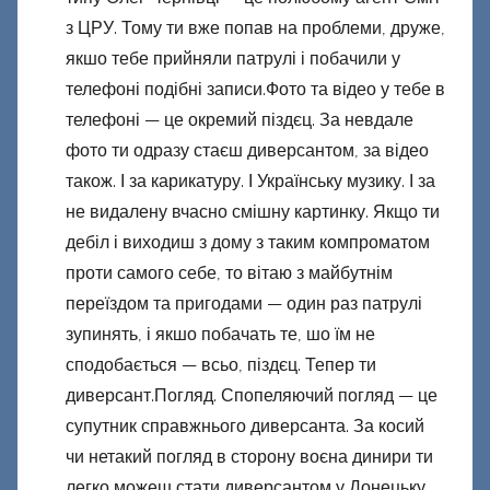
з ЦРУ. Тому ти вже попав на проблеми, друже,
якшо тебе прийняли патрулі і побачили у
телефоні подібні записи.Фото та відео у тебе в
телефоні — це окремий піздєц. За невдале
фото ти одразу стаєш диверсантом, за відео
також. І за карикатуру. І Українську музику. І за
не видалену вчасно смішну картинку. Якщо ти
дебіл і виходиш з дому з таким компроматом
проти самого себе, то вітаю з майбутнім
переїздом та пригодами — один раз патрулі
зупинять, і якшо побачать те, шо їм не
сподобається — всьо, піздєц. Тепер ти
диверсант.Погляд. Спопеляючий погляд — це
супутник справжнього диверсанта. За косий
чи нетакий погляд в сторону воєна динири ти
легко можеш стати диверсантом у Донецьку.