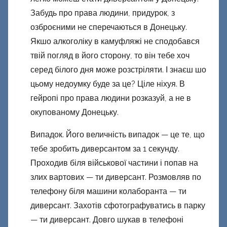
Забудь про права людини, придурок, з
озброєними не сперечаються в Донецьку.
Якшо алкоголіку в камуфляжі не сподобався
твій погляд в його сторону, то він тебе хоч
серед білого дня може розстріляти. І знаєш шо
цьому недоумку буде за це? Ціле ніхуя. В
гейропі про права людини розказуй, а не в
окупованому Донецьку.
Випадок. Його величність випадок — це те, що
тебе зробить диверсантом за 1 секунду.
Проходив біля військової частини і попав на
злих вартових — ти диверсант. Розмовляв по
телефону біля машини колаборанта — ти
диверсант. Захотів сфотографуватись в парку
— ти диверсант. Довго шукав в телефоні