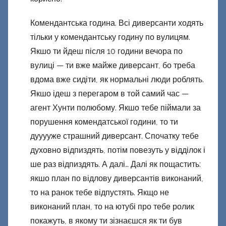
Комендантська година. Всі диверсанти ходять
тільки у комендантську годину по вулицям.
Якшо ти йдеш після 10 години вечора по
вулиці — ти вже майже диверсант, бо треба
вдома вже сидіти, як нормальні люди роблять.
Якшо ідеш з перегаром в той самий час —
агент Хунти полюбому. Якшо тебе піймали за
порушення комендатської години, то ти
дууууже страшний диверсант. Спочатку тебе
духовно відпиздять, потім повезуть у відділок і
ше раз відпиздять. А далі… Далі як пощастить:
якшо план по відлову диверсантів виконаний,
то на ранок тебе відпустять. Якщо не
виконаний план, то на ютубі про тебе ролик
покажуть, в якому ти зізнаєшся як ти був