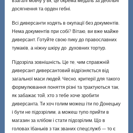
взагалі мовчу у вк, це окрема медаль за дебільні
досягнення та орден гебні.
Всі диверсанти ходять в окупації без документів.
Нема документів при собі? Вітаю, ви вже майже
диверсант. Готуйте свою пику до православних
тумаків, а ніжну шкіру до духовних тортур.
Підозріла зовнішність. Це те, чим справжній
диверсант диверсантовий відрізняється від
загальної маси людей. Чесно, критерії для такого
формулювання поняття різні та трактуються так,
як забажає той, хто з тебе хоче зробити
диверсанта. Ти хоч голим можеш іти по Донецьку
і бути не підозрілим, а можеш тупо прийти в
магазин за хлібом і стати підозрілим. Що в
головах їбаньків з так званих спецслужб — то є