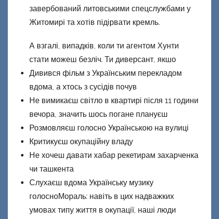
завербований литовськими спецслужбами у
Житомирі та хотів підірвати кремль.
А взгалі, випадків, коли ти агентом Хунти
стати можеш безліч. Ти диверсант, якшо
Дивився фільм з Українським перекладом
вдома, а хтось з сусідів почув
Не вимикаєш світло в квартирі після 11 години
вечора, значить шось погане плануєш
Розмовляєш голосно Українською на вулиці
Критикуєш окупаційну владу
Не хочеш давати хабар рекетирам захарченка
чи ташкента
Слухаєш вдома Українську музику
голосноМораль: навіть в цих надважких
умовах типу життя в окупації, наші люди