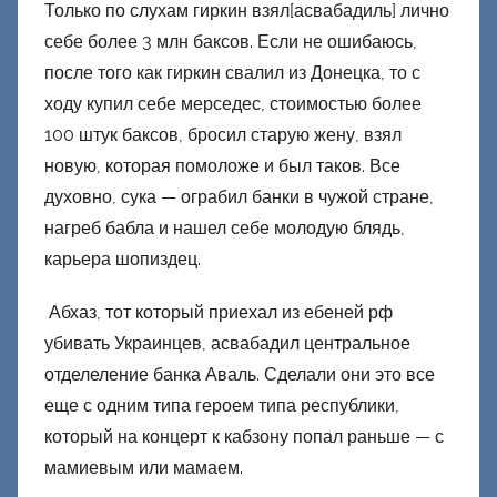
Только по слухам гиркин взял[асвабадиль] лично
себе более 3 млн баксов. Если не ошибаюсь,
после того как гиркин свалил из Донецка, то с
ходу купил себе мерседес, стоимостью более
100 штук баксов, бросил старую жену, взял
новую, которая помоложе и был таков. Все
духовно, сука — ограбил банки в чужой стране,
нагреб бабла и нашел себе молодую блядь,
карьера шопиздец.
Абхаз, тот который приехал из ебеней рф
убивать Украинцев, асвабадил центральное
отделеление банка Аваль. Сделали они это все
еще с одним типа героем типа республики,
который на концерт к кабзону попал раньше — с
мамиевым или мамаем.