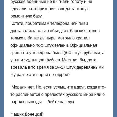
русские военнные не выгнали гопоту и не
сделали на территории завода танковую
ремонтную базу.
Кстати, побратимам телефона или гыви
доставались только объедки с барских столов:
только в банке дыныры мотрыло хранил
официально 300 штук зелени. Официальная
зряплата у телефона была 360 штук фублями, а
у гыви 125 тыщов фублев. Местная быдлота
воевала в то время за 15-17 штук деревянными.
Ну разве эти парни не гиррои?
Морали нет. Но, если услышите вдруг, когда кто-
то распинается о прелестях русского мира или о
гыроях рыныды — бейте на слух.
Фашик Донецкий