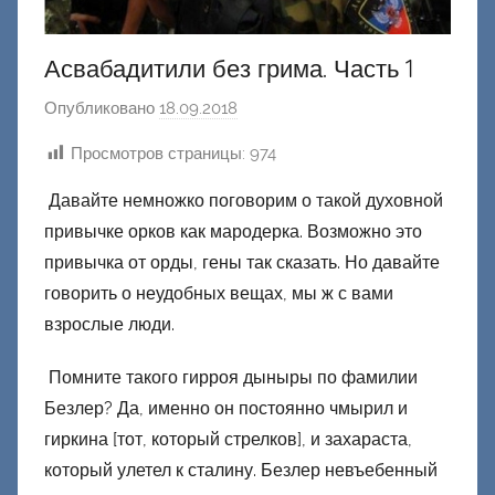
Асвабадитили без грима. Часть 1
Опубликовано
18.09.2018
а
в
Просмотров страницы:
974
т
о
Давайте немножко поговорим о такой духовной
р
привычке орков как мародерка. Возможно это
о
привычка от орды, гены так сказать. Но давайте
м
говорить о неудобных вещах, мы ж с вами
Ф
взрослые люди.
а
ш
Помните такого гирроя дыныры по фамилии
и
Безлер? Да, именно он постоянно чмырил и
к
гиркина [тот, который стрелков], и захараста,
Д
который улетел к сталину. Безлер невъебенный
о