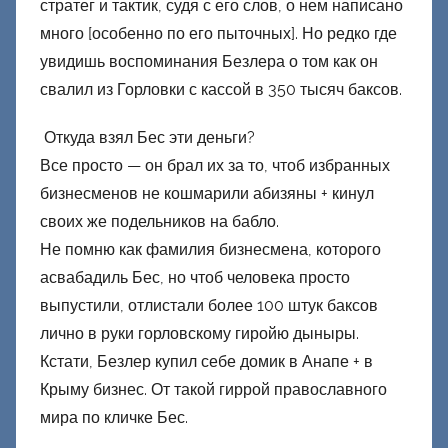
стратег и тактик, судя с его слов, о нем написано
н
много [особенно по его пыточных]. Но редко где
е
увидишь воспоминания Безлера о том как он
ц
свалил из Горловки с кассой в 350 тысяч баксов.
к
и
Откуда взял Бес эти деньги?
й
Все просто — он брал их за то, чтоб избранных
бизнесменов не кошмарили абизяны + кинул
своих же подельников на бабло.
Не помню как фамилия бизнесмена, которого
асвабадиль Бес, но чтоб человека просто
выпустили, отлистали более 100 штук баксов
лично в руки горловскому гиройю дыныры.
Кстати, Безлер купил себе домик в Анапе + в
Крыму бизнес. От такой гиррой православного
мира по кличке Бес.