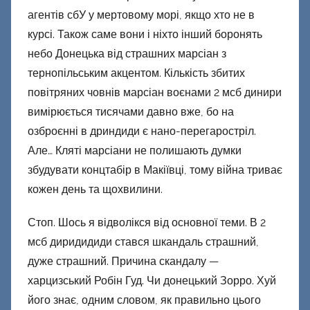
агентів сбУ у мертовому морі, якщо хто не в
курсі. Також саме вони і ніхто інший боронять
небо Донецька від страшних марсіан з
тернопільським акцентом. Кількість збитих
повітряних човнів марсіан воєнами 2 мсб динири
вимірюється тисячами давно вже, бо на
озброєнні в дриндиди є нано-перегаростріл.
Але… Кляті марсіани не полишають думки
збудувати концтабір в Макіївці, тому війна триває
кожен день та щохвилини.
Стоп. Шось я відволікся від основної теми. В 2
мсб диридидиди стався шкандаль страшний,
дуже страшний. Причина скандалу —
харцизський Робін Гуд. Чи донецький Зорро. Хуй
його знає, одним словом, як правильно цього