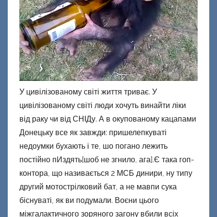
Ф
а
ш
и
к
Д
о
У цивілізованому світі життя триває. У
н
цивілізованому світі люди хочуть винайти ліки
е
від раку чи від СНІДу. А в окупованому кацапами
ц
Донецьку все як завжди: пришелепкуваті
к
недоумки бухають і те, шо погано лежить
и
постійно пИздять[шоб не згнило, ага].Є така гоп-
й
контора, що називається 2 МСБ динири, ну типу
другий мотострілковий бат, а не мавпи сука
біснуваті, як ви подумали. Воєни цього
міжгалактичного зоряного загону вбили всіх