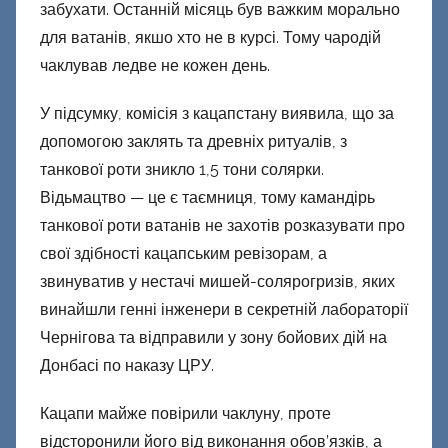
забухати. Останній місяць був важким морально
для ватанів, якшо хто не в курсі. Тому чародій
чаклував ледве не кожен день.
У підсумку, комісія з кацапстану виявила, що за
допомогою заклять та древніх ритуалів, з
танкової роти зникло 1,5 тони солярки.
Відьмацтво — це є таємниця, тому камандірь
танкової роти ватанів не захотів розказувати про
свої здібності кацапським ревізорам, а
звинуватив у нестачі мишей-солярогризів, яких
винайшли генні інженери в секретній лабораторії
Чернігова та відправили у зону бойових дій на
Донбасі по наказу ЦРУ.
Кацапи майже повірили чаклуну, проте
відсторонили його від виконання обов’язків, а