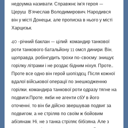
недоумка називати. Справжнє ім’я героя —
Церуш В’ячеслав Володимирович. Народився
він у місті Донецьк, але прописка в нього у місті
Харцизьк.
40 -річний баклан — цілий командир танкової
роти танкового батальйону 11 омсп динири. Він,
щоправда, робінгудить трохи по-своєму: знищує
горілку літрами і не роздає бідним ніхуя. Проте…
Проте все одно він герой шопіздєц. Після кожної
вдалої військової операції по знешкодженню
горілки, командира танкової роти одразу тягне на
подвиги.Проте, якби не агенти сбУ в його
оточенні, то він би дійсно звершував подвиг за
подвигом, а не стріляв по своїм ж бойовим
абізянам. Ні, не з танка стріляє бібізяна. Але з