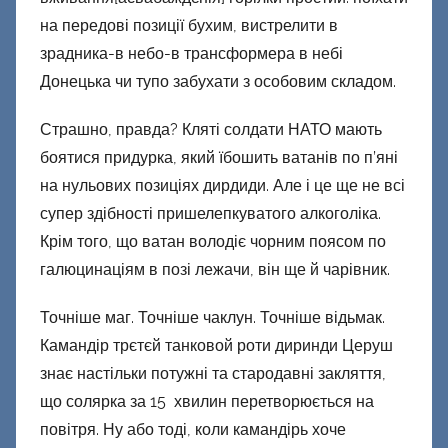
на передові позиції бухим, вистрелити в
зрадника-в небо-в трансформера в небі
Донецька чи тупо забухати з особовим складом.
Страшно, правда? Кляті солдати НАТО мають
боятися придурка, який їбошить ватанів по п’яні
на нульових позиціях дирдиди. Але і це ще не всі
супер здібності пришелепкуватого алкоголіка.
Крім того, що ватан володіє чорним поясом по
галюцинаціям в позі лежачи, він ще й чарівник.
Точніше маг. Точніше чаклун. Точніше відьмак.
Камандір трєтєй танковой роти диринди Церуш
знає настільки потужні та стародавні закляття,
що солярка за 15 хвилин перетворюється на
повітря. Ну або тоді, коли камандірь хоче