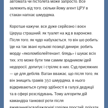
автомата чи пістолета може запросто. Все
залежить від того, скільки йому агент ЦРУ в
стакан напхає шмурдяка.
Коротше кажучи, все дуже серйозно і воєн
Церуш страшний, як туалет на жд в варонєже.
Після того, як чудо набухається, то він шо робить:
їде на так звані нульові позиції динири, робить
морду «яколомболейтенант, блядь» і шукає всіх
тих, хто може бути тим самим зрадником ідей
недоросії, допитує і стріляє в них. Суд присяжних
— це для дебілів. Ватан вважає, що після того, як
він знищить грамів 350 шмурдяка, в нього
відкриваються супер здібності в галузі дедукції
та в сфері розслідувань. Тому алгоритм дій
камандіра танкової роти після
вживання[асвабаждєнія] горілки простий: поїхати