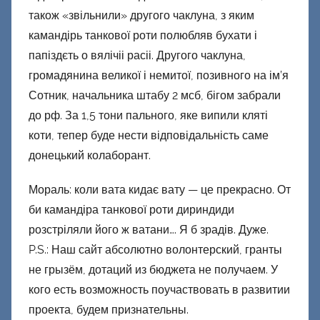
також «звільнили» другого чаклуна, з яким
камандірь танкової роти полюбляв бухати і
папіздєть о вялічіі расіі. Другого чаклуна,
громадянина великої і немитої, позивного на ім’я
Сотник, начальника штабу 2 мсб, бігом забрали
до рф. За 1,5 тони пального, яке випили кляті
коти, тепер буде нести відповідальність саме
донецький колаборант.
Мораль: коли вата кидає вату — це прекрасно. От
би камандіра танкової роти дириндиди
розстріляли його ж ватани…. Я б зрадів. Дуже.
P.S.: Наш сайт абсолютно волонтерский, гранты
не грызём, дотаций из бюджета не получаем. У
кого есть возможность поучаствовать в развитии
проекта, будем признательны.