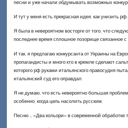
песни и уже начали обдумывать возможных конкур
ш
и
И тут у меня есть прекрасная идея, как унизить рф.
к
Д
Я была в невероятном восторге от того, что следу
о
последнее время сплошное позорище связанное с 
н
е
И так, я предлагаю конкурсанта от Украины на Евр
ц
пропагандисты и много кто в кремле сделают саль
к
которого рф руками итальянского правосудия пыта
и
итальянский суд его оправдал.
й
Я не думаю, что есть невероятно большая проблема,
особенно, когда цель насолить русским.
Песню … «Два кольори» в современной обработке т