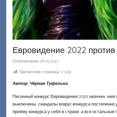
Евровидение 2022 против
Опубликовано
28.05.2021
а
в
Просмотров страницы:
2 939
т
о
Автор: Чёрная Туфелька
р
о
Песенный конкурс Евровидение 2021 окончен, имя 
м
выключены, скандалы вокруг конкурса постепенно 
Ф
приёму конкурса у себя в стране, а все остальны
а