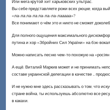
Или мега крутой хит харьковских ультрас.
Вы себе представляете рожи всех рюцке, когда вы
«ла-ла ла-ла ла-ла-ла-лааааа»?
Все понимают о чём это и никто не сможет доколеб
Для полного ощущения максимального дискомфорт
путина и хор «Збройних Сил України» на бэк-вокал
Можно написать песню чем-то похожую на «росіян 
А ещё, Виталий Маркив может и не принимать непо
составе украинской делегации в качестве … продю
И не нужно мне здесь рассказывать о том, что искус
стране война, ты используешь абсолютно все ресур
в какахи.