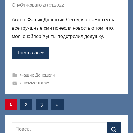
Опубликовано
29.01.2022
а
в
Автор: Фашик Донецкий Сегодня с самого утра
т
все гру-шные сми понесли новость о том, что,
о
р
мол, снайпер Хунты подстрелил дедушку.
о
м
Читать далее
Ф
а
ш
Фашик Донецкий
и
2 комментария
к
Д
Навигация
Следующие
1
2
3
»
о
записи
по
н
е
записям
ц