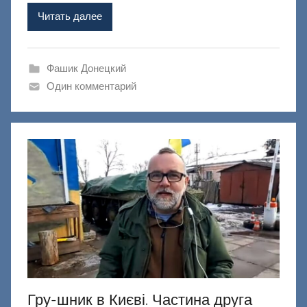
Ф
Читать далее
а
ш
и
Фашик Донецкий
к
Один комментарий
Д
о
н
е
ц
к
и
й
Гру-шник в Києві. Частина друга