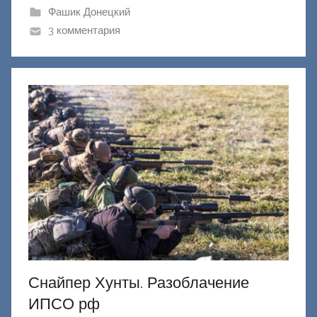
ш
Фашик Донецкий
и
3 комментария
к
Д
о
н
е
ц
к
и
й
Снайпер Хунты. Разоблачение
ИПСО рф