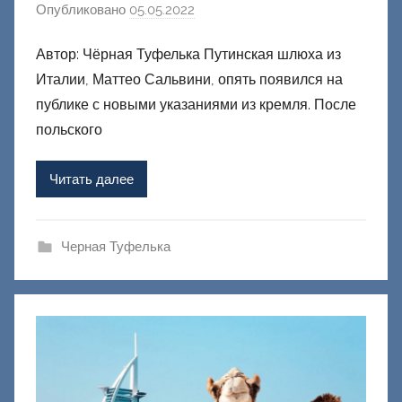
Опубликовано
05.05.2022
а
в
Автор: Чёрная Туфелька Путинская шлюха из
т
Италии, Маттео Сальвини, опять появился на
о
р
публике с новыми указаниями из кремля. После
о
польского
м
Ф
Читать далее
а
ш
и
Черная Туфелька
к
Д
о
н
е
ц