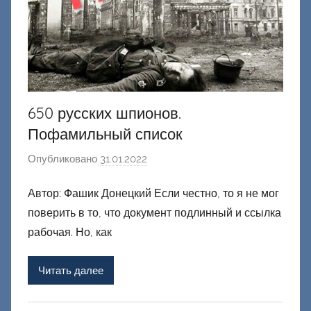
650 русских шпионов.
Пофамильный список
Опубликовано
31.01.2022
а
в
Автор: Фашик Донецкий Если честно, то я не мог
т
поверить в то, что документ подлинный и ссылка
о
р
рабочая. Но, как
о
м
Читать далее
Ф
а