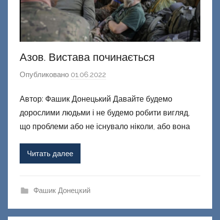
Азов. Вистава починається
Опубликовано
01.06.2022
а
в
Автор: Фашик Донецький Давайте будемо
т
дорослими людьми і не будемо робити вигляд,
о
р
що проблеми або не існувало ніколи, або вона
о
м
Читать далее
Ф
а
ш
Фашик Донецкий
и
к