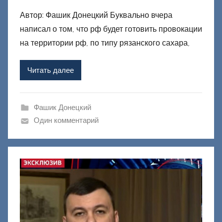
в
Автор: Фашик Донецкий Буквально вчера
т
написал о том, что рф будет готовить провокации
о
р
на территории рф, по типу рязанского сахара,
о
м
Читать далее
Ф
а
ш
Фашик Донецкий
и
Один комментарий
к
Д
о
н
е
ц
к