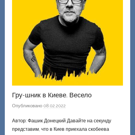
к
и
й
Гру-шник в Киеве. Весело
Опубликовано
08.02.2022
а
в
Автор: Фашик Донецкий Давайте на секунду
т
представим, что в Киев приехала скобеева
о