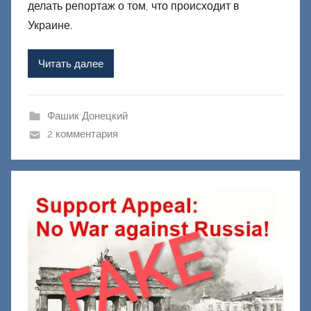
р
делать репортаж о том, что происходит в
о
Украине.
м
Ф
Читать далее
а
ш
и
Фашик Донецкий
к
2 комментария
Д
о
н
е
ц
к
и
й