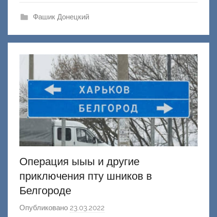
а
ш
Фашик Донецкий
и
к
Д
о
н
е
ц
к
и
й
Операция ыыы и другие
приключения пту шников в
Белгороде
Опубликовано
23.03.2022
а