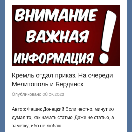
Д
о
н
е
ц
к
и
й
Кремль отдал приказ. На очереди
Мелитополь и Бердянск
Опубликовано
08.05.2022
а
в
Автор: Фашик Донецкий Если честно, минут 20
т
думал то, как начать статью. Даже не статью, а
о
р
заметку, ибо не люблю