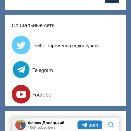
к
и
й
Социальные сети
Twitter (временно недоступен)
Telegram
YouTube