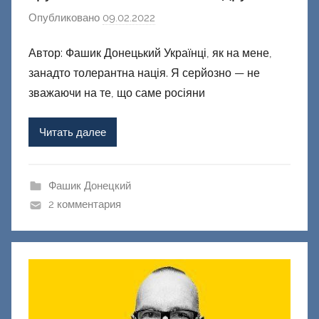
Опубликовано
09.02.2022
а
в
Автор: Фашик Донецький Українці, як на мене,
т
занадто толерантна нація. Я серйозно — не
о
р
зважаючи на те, що саме росіяни
о
м
Читать далее
Ф
а
ш
Фашик Донецкий
и
2 комментария
к
Д
о
н
е
ц