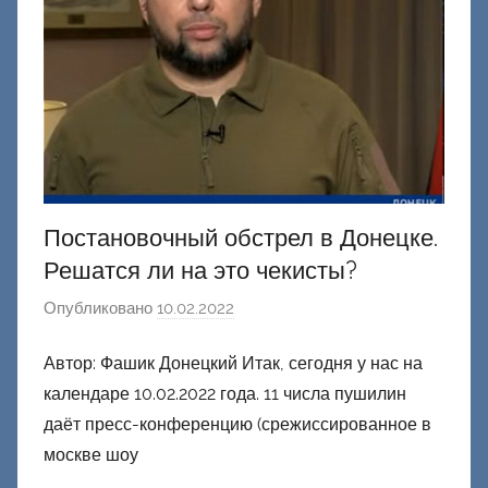
и
й
Постановочный обстрел в Донецке.
Решатся ли на это чекисты?
Опубликовано
10.02.2022
а
в
Автор: Фашик Донецкий Итак, сегодня у нас на
т
календаре 10.02.2022 года. 11 числа пушилин
о
р
даёт пресс-конференцию (срежиссированное в
о
москве шоу
м