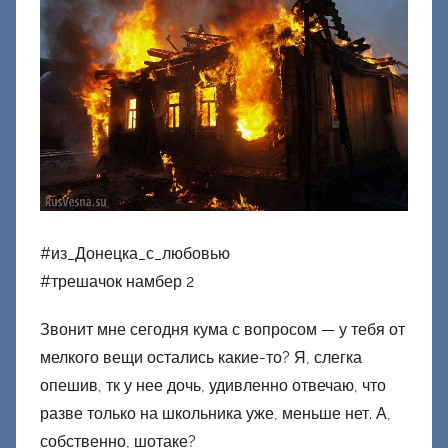
м
Ф
а
ш
и
к
Д
о
н
#из_Донецка_с_любовью
е
#трешачок намбер 2
ц
к
Звонит мне сегодня кума с вопросом — у тебя от
и
мелкого вещи остались какие-то? Я, слегка
й
опешив, тк у нее дочь, удивленно отвечаю, что
разве только на школьника уже, меньше нет. А,
собственно, шотаке?