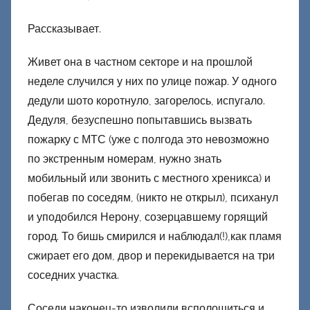
Рассказывает.
Живет она в частном секторе и на прошлой
неделе случился у них по улице пожар. У одного
дедули шото коротнуло, загорелось, испугало.
Дедуля, безуспешно попытавшись вызвать
пожарку с МТС (уже с полгода это невозможно
по экстренным номерам, нужно знать
мобильный или звонить с местного хреникса) и
побегав по соседям, (никто не открыл), психанул
и уподобился Нерону, созерцавшему горящий
город. То бишь смирился и наблюдал(!),как пламя
сжирает его дом, двор и перекидывается на три
соседних участка.
Соседи наконец-то изволили всполошиться и