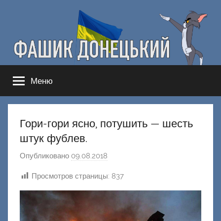
Перейти
к
содержимому
Фашик
Здесь
Меню
гнобят
Донецкий
русню
Гори-гори ясно, потушить — шесть
штук фублев.
Опубликовано
09.08.2018
а
в
Просмотров страницы:
837
т
о
р
о