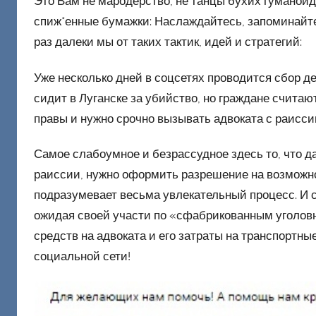
Это Вам не мародерство, не танцы бухих гуманоид
и
спиж*енные бумажки: Наслаждайтесь, запоминайте
к
раз далеки мы от таких тактик, идей и стратегий:
Д
о
Уже несколько дней в соцсетях проводится сбор д
н
сидит в Луганске за убийство, но граждане считают
е
правы и нужно срочно вызывать адвоката с раисси
ц
к
Самое слабоумное и безрассудное здесь то, что д
и
раиссии, нужно оформить разрешение на возможно
й
подразумевает весьма увлекательный процесс. И с
ожидая своей участи по «сфабрикованным уголовн
средств на адвоката и его затраты на транспортны
социальной сети!