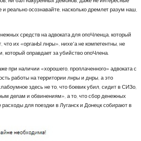
ов, ни бал накуренных демонов, даже не интересные
 и реально осознавайте, насколько дремлет разум наш,
енежных средств на адвоката для опоЧленца, который
, что их «органЫ лнры», нихе*а не компетентны, не
и, который оправдает за убийство опоЧлена.
аже при наличии «хорошего, проплаченного» адвоката с
сть работы на территории лнры и днры, а это
лабоумное здесь не то, что боевик убил, сидит в СИЗо,
ым делам и обвинениям», а то, что сбор денежных
е расходы для поездки в Луганск и Донецк собирают в