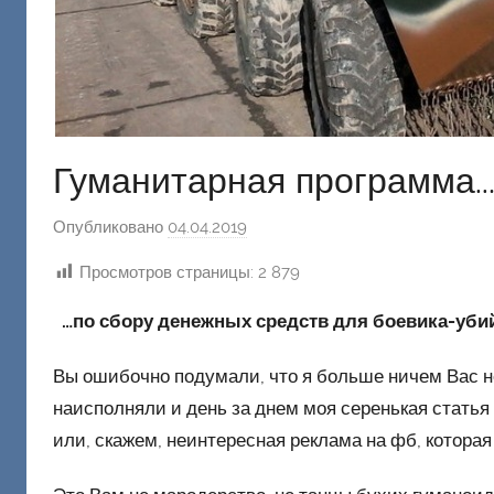
Гуманитарная программа
Опубликовано
04.04.2019
а
в
Просмотров страницы:
2 879
т
о
…по сбору денежных средств для боевика-уб
р
о
Вы ошибочно подумали, что я больше ничем Вас н
м
наисполняли и день за днем моя серенькая статья
Ф
или, скажем, неинтересная реклама на фб, которая 
а
ш