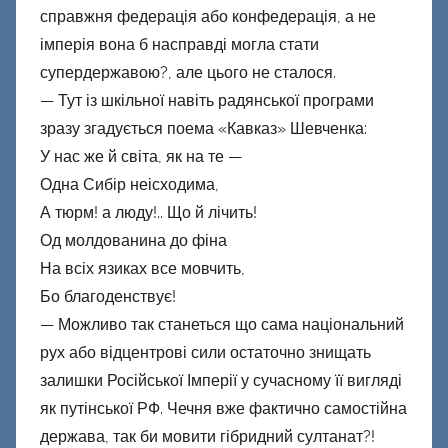
справжня федерація або конфедерація, а не
імперія вона б насправді могла стати
супердержавою?, але цього не сталося.
— Тут із шкільної навіть радянської програми
зразу згадується поема «Кавказ» Шевченка:
У нас же й світа, як на те —
Одна Сибір неісходима,
А тюрм! а люду!.. Що й лічить!
Од молдованина до фіна
На всіх язиках все мовчить,
Бо благоденствує!
— Можливо так станеться що сама національний
рух або відцентрові сили остаточно знищать
залишки Російської Імперії у сучасному її вигляді
як путінської РФ. Чечня вже фактично самостійна
держава, так би мовити гібридний султанат?!