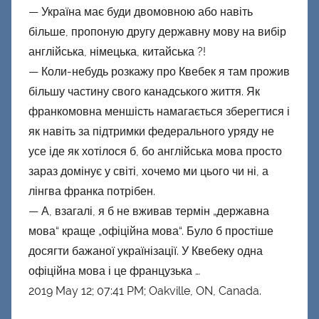
— Україна має буди двомовною або навіть
більше, пропоную другу державну мову на вибір
англійська, німецька, китайська ?!
— Коли-небудь розкажу про Квебек я там прожив
більшу частину свого канадського життя. Як
франкомовна меншість намагається зберегтися і
як навіть за підтримки федерального уряду не
усе іде як хотілося б, бо англійська мова просто
зараз домінує у світі, хочемо ми цього чи ні, а
лінгва франка потрібен.
— А, взагалі, я б не вживав термін „державна
мова“ краще „офіційна мова“. Було б простіше
досягти бажаної українізації. У Квебеку одна
офіційна мова і це французька …
2019 May 12; 07:41 PM; Oakville, ON, Canada.