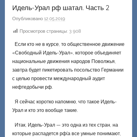
Идель-Урал рф шатал. Часть 2
Опубликовано
12.05.2019
а
в
Просмотров страницы:
3 908
т
о
Если кто не в курсе, то общественное движение
р
«Свободный Идель-Урал», которое объединяет
о
национальные движения народов Поволжья,
м
завтра будет пикетировать посольство Германии
Ф
с целью провести международный аудит
а
нефтедобычи рф.
ш
и
Я сейчас коротко напомню, что такое Идель-
к
Урал и кто это вообще такие.
Д
о
Итак, Идель-Урал — это одна из тех стран, на
н
которые распадется рф(а все умные понимают,