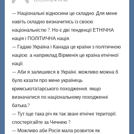
— Національні відносини це складно. Для мене
навіть складно визначитись із своєю
національністю ?. Но є дві тенденції ЕТНІЧНА
нація і ПОЛІТИЧНА нація.
— Гадаю Україна і Канада це країни з політичною
нацією, а наприклад Вірменія це країна етнічної
нації.
— Аби я залишився в Україні, можливо можна б
було казати про мене українець
кримськотатарського походження, якщо
визначатися по національному походженні
батька.?
— Тут іще така річ як так звані етнічні території,
спостерігайте за Чечнею ?
— Можливо аби Росія мала розвиток як