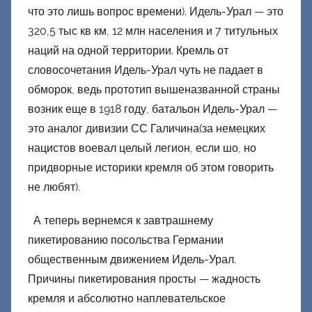
е
что это лишь вопрос времени). Идель-Урал — это
ц
320,5 тыс кв км, 12 млн населения и 7 титульных
к
наций на одной территории. Кремль от
и
словосочетания Идель-Урал чуть не падает в
й
обморок, ведь прототип вышеназванной страны
возник еще в 1918 году, батальон Идель-Урал —
это аналог дивизии СС Галичина(за немецких
нацистов воевал целый легион, если шо, но
придворные историки кремля об этом говорить
не любят).
А теперь вернемся к завтрашнему
пикетированию посольства Германии
общественным движением Идель-Урал.
Причины пикетирования просты — жадность
кремля и абсолютно наплевательское