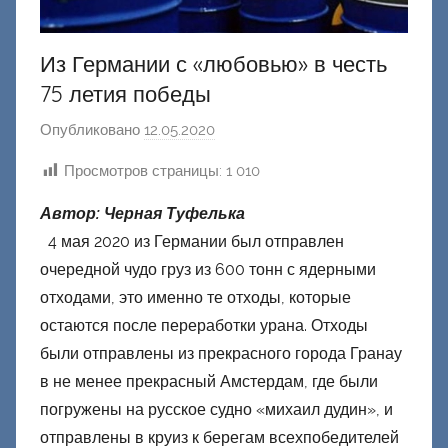
Из Германии с «любовью» в честь
75 летия победы
Опубликовано
12.05.2020
а
в
Просмотров страницы:
1 010
т
о
Автор: Черная Туфелька
р
4 мая 2020 из Германии был отправлен
о
очередной чудо груз из 600 тонн с ядерными
м
отходами, это именно те отходы, которые
Ф
остаются после переработки урана. Отходы
а
были отправлены из прекрасного города Гранау
ш
в не менее прекрасный Амстердам, где были
и
погружены на русское судно «михаил дудин», и
к
отправлены в круиз к берегам всехпобедителей
Д