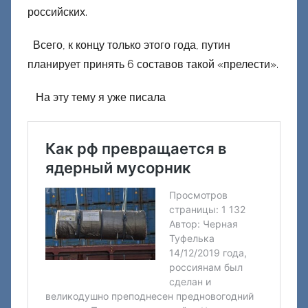
российских.
о
н
Всего, к концу только этого года, путин
е
планирует принять 6 составов такой «прелести».
ц
к
На эту тему я уже писала
и
й