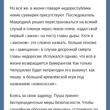
Но всё же, в жизни главаря недореспублики,
некие суеверия присутствуют. Последователь
МавродичА решил перестраховаться на всякий
случай и плюнув через левое плечо, издал свой
первый
«закон»
на посту главы дыры. Хотя и
«законом»
это сложно назвать, больше похоже
на
«завещание»
в случае досрочной смерти
главы недоросии. Испужался однако, что всё в
жизни возвращается бумерангом. Как только
Чепушилин будет непригоден его выкинут, как
пешку, в большой кремлёвской игре под
названием «новососсия».
Боясь за свою задницу, Пуша принял
беспрецедентные меры безопасности. Чтобы
случайным образом не пришлось устраивать по