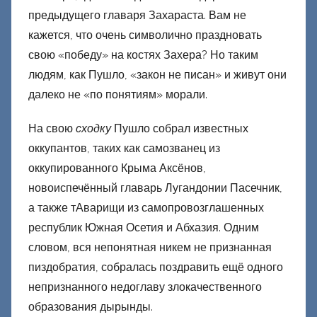
е
предыдущего главаря Захараста. Вам не
ц
кажется, что очень символично праздновать
к
свою «победу» на костях Захера? Но таким
и
й
людям, как Пушло, «закон не писан» и живут они
далеко не «по понятиям» морали.
На свою
сходку
Пушло собрал известных
оккупантов, таких как самозванец из
оккупированного Крыма Аксёнов,
новоиспечённый главарь Лугандонии Пасечник,
а также тАварищи из самопровозглашенных
республик Южная Осетия и Абхазия. Одним
словом, вся непонятная никем не признанная
пиздобратия, собралась поздравить ещё одного
непризнанного недоглаву злокачественного
образования дырынды.