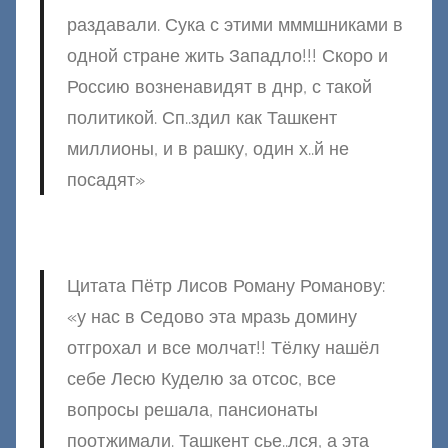
раздавали. Сука с этими мммшниками в
одной стране жить Западло!!! Скоро и
Россию возненавидят в днр, с такой
политикой. Сп..здил как Ташкент
миллионы, и в рашку, один х..й не
посадят»
Цитата Пётр Лисов Роману Романову:
«у нас в Седово эта мразь домину
отгрохал и все молчат!! Тёлку нашёл
себе Лесю Куделю за отсос, все
вопросы решала, пансионаты
поотжимали. Ташкент сье..лся, а эта