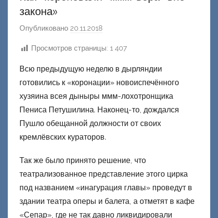
закона»
Опубликовано
20.11.2018
а
в
Просмотров страницы:
1 407
т
о
Всю предыдущую неделю в дырляндии
р
готовились к «коронации» новоиспечённого
о
хузяина всея дыныры ммм-лохотронщика
м
Пениса Петушилина. Наконец-то, дождался
Ф
Пушло обещанной должности от своих
а
кремлёвских кураторов.
ш
и
Так же было принято решение, что
к
театрализованное представление этого цирка
Д
под названием «инагурация главы» проведут в
о
здании театра оперы и балета, а отметят в кафе
н
«Сепар», где не так давно ликвидировали