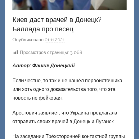
Киев даст врачей в Донецк?
Баллада про песец
Опубликовано
01.11.2021
а
в
Просмотров страницы:
3 068
т
о
Автор: Фашик Донецкий
р
о
Если честно, то так и не нашёл первоисточника
м
или хоть одного доказательства того, что эта
Ф
новость не фейковая.
а
ш
Арестович заявляет, что Украина предлагала
и
отправить своих врачей в Донецк и Луганск.
к
На заседании Трёхсторонней контактной группы
Д