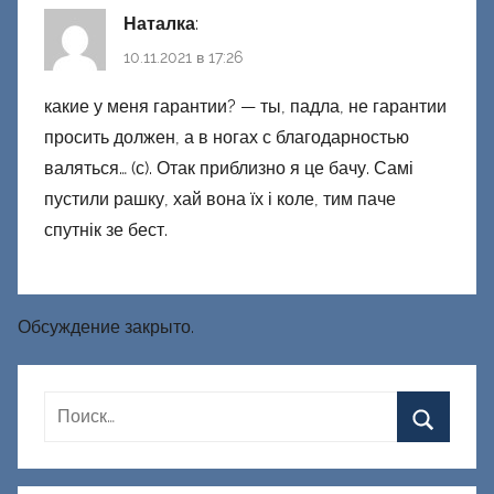
Наталка
:
10.11.2021 в 17:26
какие у меня гарантии? — ты, падла, не гарантии
просить должен, а в ногах с благодарностью
валяться… (с). Отак приблизно я це бачу. Самі
пустили рашку, хай вона їх і коле, тим паче
спутнік зе бест.
Обсуждение закрыто.