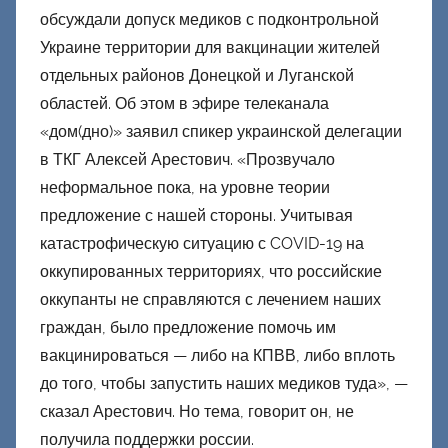
о
обсуждали допуск медиков с подконтрольной
н
Украине территории для вакцинации жителей
е
отдельных районов Донецкой и Луганской
ц
областей. Об этом в эфире телеканала
к
«дом(дно)» заявил спикер украинской делегации
и
в ТКГ Алексей Арестович. «Прозвучало
й
неформальное пока, на уровне теории
предложение с нашей стороны. Учитывая
катастрофическую ситуацию с COVID-19 на
оккупированных территориях, что российские
оккупанты не справляются с лечением наших
граждан, было предложение помочь им
вакцинироваться — либо на КПВВ, либо вплоть
до того, чтобы запустить наших медиков туда», —
сказал Арестович. Но тема, говорит он, не
получила поддержки россии.