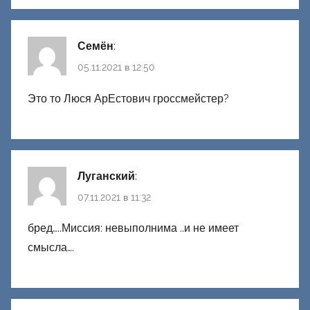
Семён
:
05.11.2021 в 12:50
Это то Люся АрЕстович гроссмейстер?
Луганский
:
07.11.2021 в 11:32
бред…..Миссия: невыполнима ..и не имеет
смысла….