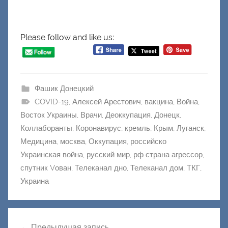
Please follow and like us:
Фашик Донецкий
COVID-19
,
Алексей Арестович
,
вакцина
,
Война
,
Восток Украины
,
Врачи
,
Деоккупация
,
Донецк
,
Коллаборанты
,
Коронавирус
,
кремль
,
Крым
,
Луганск
,
Медицина
,
москва
,
Оккупация
,
российско
Украинская война
,
русский мир
,
рф страна агрессор
,
спутник Vован
,
Телеканал дно
,
Телеканал дом
,
ТКГ
,
Украина
Навигация
Предыдущая запись