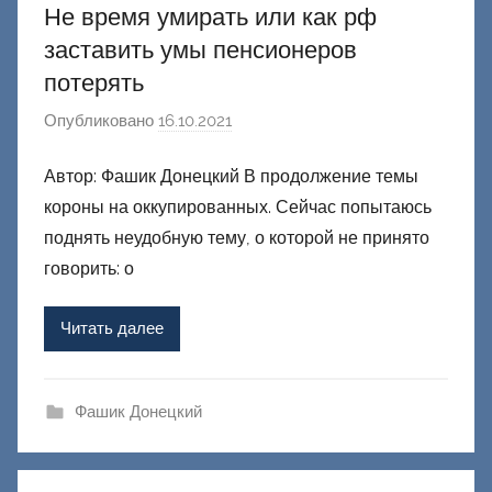
Не время умирать или как рф
заставить умы пенсионеров
потерять
Опубликовано
16.10.2021
а
в
Автор: Фашик Донецкий В продолжение темы
т
короны на оккупированных. Сейчас попытаюсь
о
р
поднять неудобную тему, о которой не принято
о
говорить: о
м
Ф
Читать далее
а
ш
и
Фашик Донецкий
к
Д