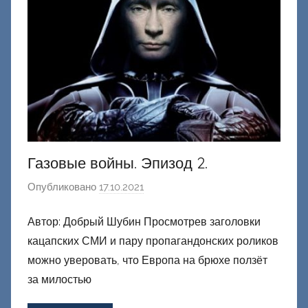
ц
к
и
й
Газовые войны. Эпизод 2.
Опубликовано
17.10.2021
а
в
Автор: Добрый Шубин Просмотрев заголовки
т
кацапских СМИ и пару пропагандонских роликов
о
р
можно уверовать, что Европа на брюхе ползёт
о
за милостью
м