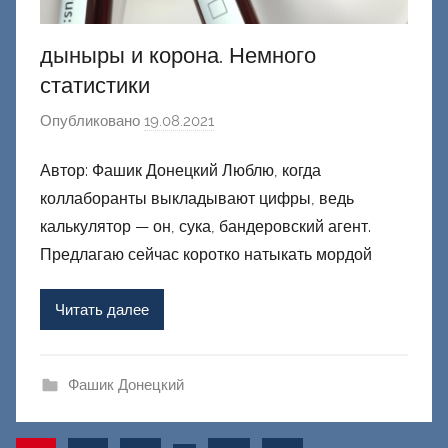
дыныры и корона. Немного
статистики
Опубликовано
19.08.2021
а
в
Автор: Фашик Донецкий Люблю, когда
т
коллаборанты выкладывают цифры, ведь
о
р
калькулятор — он, сука, бандеровский агент.
о
Предлагаю сейчас коротко натыкать мордой
м
Ф
Читать далее
а
ш
и
Фашик Донецкий
к
Д