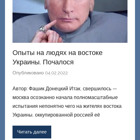
Опыты на людях на востоке
Украины. Почалося
Опубликовано
04.02.2022
а
в
Автор: Фашик Донецкий Итак, свершилось —
т
москва осознанно начала полномасштабные
о
р
испытания непонятно чего на жителях востока
о
Украины, оккупированной россией её
м
Ф
Читать далее
а