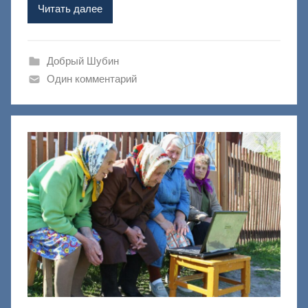
Ф
Читать далее
а
ш
и
Добрый Шубин
к
Один комментарий
Д
о
н
е
ц
к
и
й