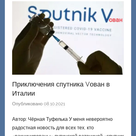
о
н
е
ц
к
и
й
Приключения спутника Vован в
Италии
Опубликовано
08.10.2021
а
в
Автор: Чёрная Туфелька У меня невероятно
т
радостная новость для всех тех, кто
о
р