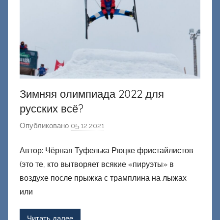
к
и
й
Зимняя олимпиада 2022 для
русских всё?
Опубликовано
05.12.2021
а
в
Автор: Чёрная Туфелька Рюцке фристайлистов
т
(это те, кто вытворяет всякие «пируэты» в
о
р
воздухе после прыжка с трамплина на лыжах
о
или
м
Ф
Читать далее