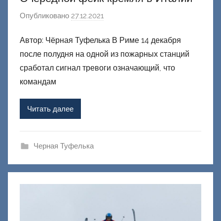
Опубликовано
27.12.2021
а
в
Автор: Чёрная Туфелька В Риме 14 декабря
т
после полудня на одной из пожарных станций
о
р
сработал сигнал тревоги означающий, что
о
командам
м
Ф
Читать далее
а
ш
и
Черная Туфелька
к
Д
о
н
е
ц