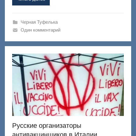
а
ш
и
Черная Туфелька
к
Один комментарий
Д
о
н
е
ц
к
и
й
Русские организаторы
антивакцинщиков в Италии