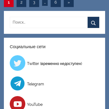
Навигация
Следующие
1
2
3
…
6
»
о
записи
н
по
е
записям
ц
к
и
й
Социальные сети
Twitter (временно недоступен)
Telegram
YouTube