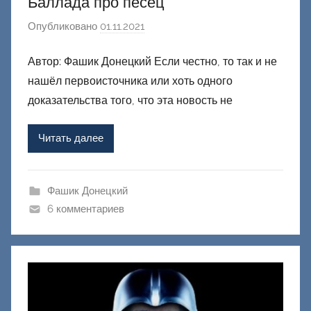
Баллада про песец
Опубликовано
01.11.2021
а
в
Автор: Фашик Донецкий Если честно, то так и не
т
нашёл первоисточника или хоть одного
о
р
доказательства того, что эта новость не
о
м
Читать далее
Ф
а
ш
Фашик Донецкий
и
6 комментариев
к
Д
о
н
е