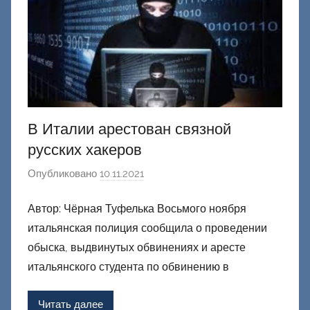
к
и
й
В Италии арестован связной
русских хакеров
Опубликовано
10.11.2021
а
в
Автор: Чёрная Туфелька Восьмого ноября
т
итальянская полиция сообщила о проведении
о
р
обыска, выдвинутых обвинениях и аресте
о
итальянского студента по обвинению в
м
Ф
Читать далее