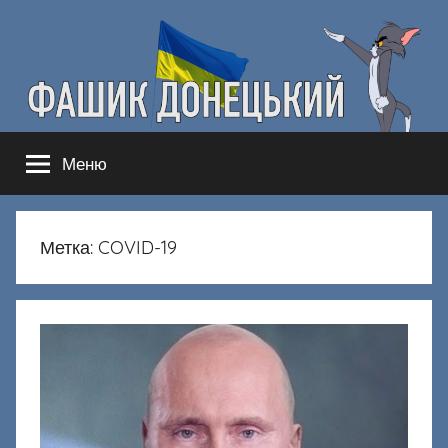
Перейти
к
содержимому
Фашик
Здесь
Меню
гнобят
Донецкий
русню
Метка:
COVID-19