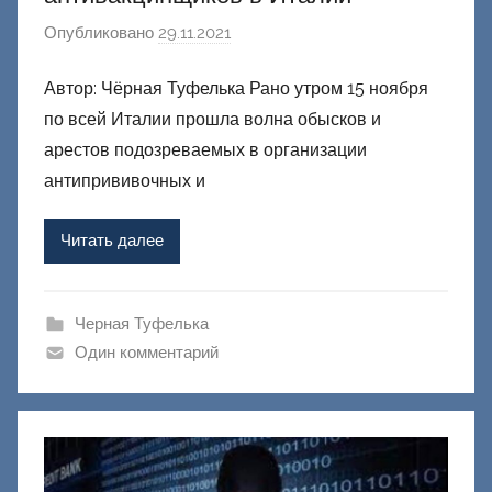
Опубликовано
29.11.2021
а
в
Автор: Чёрная Туфелька Рано утром 15 ноября
т
по всей Италии прошла волна обысков и
о
р
арестов подозреваемых в организации
о
антипрививочных и
м
Ф
Читать далее
а
ш
и
Черная Туфелька
к
Один комментарий
Д
о
н
е
ц