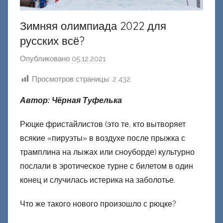
Зимняя олимпиада 2022 для
русских всё?
Опубликовано
05.12.2021
а
в
Просмотров страницы:
2 432
т
о
Автор: Чёрная Туфелька
р
о
Рюцке фристайлистов (это те, кто вытворяет
м
всякие «пируэты» в воздухе после прыжка с
Ф
трамплина на лыжах или сноуборде) культурно
а
послали в эротическое турне с билетом в один
ш
конец и случилась истерика на заболотье.
и
к
Что же такого нового произошло с рюцке?
Д