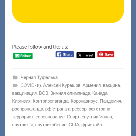
Please follow and like us:
Черная Туфелька
COVID-19
,
Алексей Курашов
,
Армения
,
вакцина
,
вакцинация
,
ВОЗ
,
Зимняя олимпиада
,
Канада
,
Киргизия
,
Контрпропаганда
,
Коронавирус
,
Пандемия
,
роспропаганда
,
рф страна агрессор
,
рф страна
террорист
,
соревнование
,
Спорт
,
спутник Vован
,
спутник-V
,
спутникобесие
,
США
,
фристайл