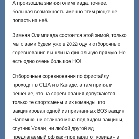
о
А произошла зимняя олимпиада, точнее,
н
большая возможность именно этим рюцке не
е
попасть на неё.
ц
к
Зимняя Олимпиада состоится этой зимой, только
и
мы с вами будем уже в 2022году и отборочные
й
соревнования вышли на финальную прямую. Но
есть одно очень большое НО!
Отборочные соревнования по фристайлу
проходят в США и в Канаде, а там приняли
решение, что на соревнования допускаются
только те спортсмены и их команды, кто
вакцинирован одной из признанных ВОЗ вакцин.
Напомню, ни ослиная моча под видом вакцины,
спутник Vован, ни любой другой яд
предлагаемый рф как «препарат от ковида» в