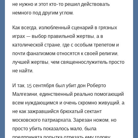
о
не нужно и этот кто-то решил действовать
н
немного под другим углом.
е
ц
Как всегда, излюбленный сценарий в грязных
к
играх — выбор правильной жертвы, а в
и
католической стране, где с особым трепетом и
й
почти фанатизмом относятся к своей религии,
лучшей жертвы, чем священнослужитель просто
не найти.
И так, 15 сентября был убит дон Роберто
Малгезини, единственный реально помогающий
всем нуждающимся и очень скромно живущий, а
не как зажравшийся брюхатый сектант
московского патриархата. Зарезан ножом, но
просто убить показалось мало, была
предпринята попытка отрезать ему голову.