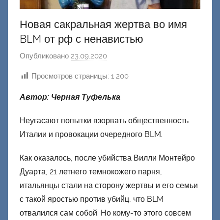
Новая сакральная жертва во имя
BLM от рф с ненавистью
Опубликовано
23.09.2020
а
в
Просмотров страницы:
1 200
т
о
Автор: Черная Туфелька
р
о
Неугасают попытки взорвать общественность
м
Италии и провокации очередного BLM.
Ф
Как оказалось, после убийства Вилли Монтейро
а
ш
Дуарта, 21 летнего темнокожего парня,
и
итальянцы стали на сторону жертвы и его семьи
к
с такой яростью против убийц, что BLM
Д
отвалился сам собой. Но кому-то этого совсем