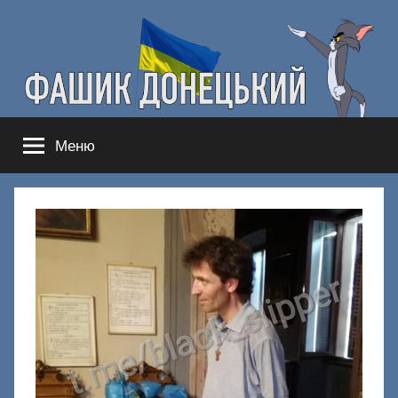
Перейти
к
содержимому
Фашик
Здесь
Меню
гнобят
Донецкий
русню