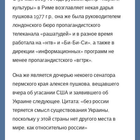
н
культуры» в Риме возглавляет некая дарья
е
пушкова 1977 г.р., она же была руководителем
ц
лондонского бюро пропагандистского
к
телеканала «рашатудей» и в разное время
и
работала на «нтв» и «Би-Би-Си», а также в
й
дирекции «информационных» программ не
менее пропагандистского «вгтрк».
Она же является дочерью некоего сенатора
пермского края алексея пушкова, вещавшего
вчера об угасании США и заявившего об
Украине следующее. Цитата: «без россии
теряется смысл существования Украины,
поскольку у этой страны нет другого места в
мире, как относительно россии»