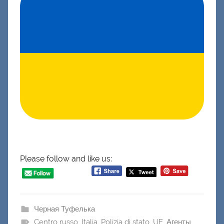
Please follow and like us:
Черная Туфелька
Centro russo
,
Italia
,
Polizia di stato
,
UE
,
Агенты