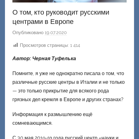
О том, кто руководит русскими
центрами в Европе
Опубликовано
19.07.2020
а
в
Просмотров страницы:
1 414
т
о
Автор: Черная Туфелька
р
о
Помните, я уже не однократно писала о том, что
м
различные русские центры в Италии и не только
Ф
— это только прикрытие для всякого рода
а
грязных дел кремля в Европе и других странах?
ш
и
Информация к размышлению ещё
к
сомневающимся.
Д
о
С 30 мая 2019-го года русский центр «науки и