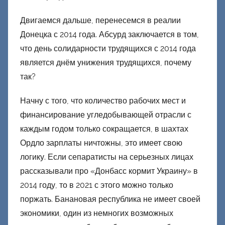
ц
к
Двигаемся дальше, перенесемся в реалии
и
Донецка с 2014 года. Абсурд заключается в том,
й
что день солидарности трудящихся с 2014 года
является днём унижения трудящихся, почему
так?
Начну с того, что количество рабочих мест и
финансирование угледобывающей отрасли с
каждым годом только сокращается, в шахтах
Ордло зарплаты ничтожны, это имеет свою
логику. Если сепаратисты на серьезных лицах
рассказывали про «Донбасс кормит Украину» в
2014 году, то в 2021 с этого можно только
поржать. Банановая республика не имеет своей
экономики, один из немногих возможных