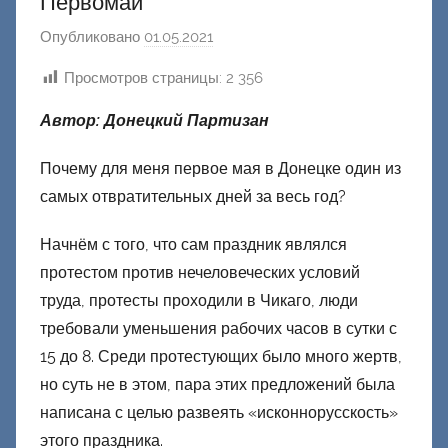
Первомай
Опубликовано
01.05.2021
а
в
Просмотров страницы:
2 356
т
о
Автор: Донецкий Партизан
р
о
Почему для меня первое мая в Донецке один из
м
самых отвратительных дней за весь год?
Ф
Начнём с того, что сам праздник являлся
а
ш
протестом против нечеловеческих условий
и
труда, протесты проходили в Чикаго, люди
к
требовали уменьшения рабочих часов в сутки с
Д
15 до 8. Среди протестующих было много жертв,
о
но суть не в этом, пара этих предложений была
н
написана с целью развеять «исконнорусскость»
е
этого праздника.