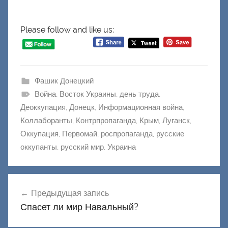
Please follow and like us:
Фашик Донецкий
Война
,
Восток Украины
,
день труда
,
Деоккупация
,
Донецк
,
Информационная война
,
Коллаборанты
,
Контрпропаганда
,
Крым
,
Луганск
,
Оккупация
,
Первомай
,
роспропаганда
,
русские
оккупанты
,
русский мир
,
Украина
Навигация
Предыдущая запись
по
Спасет ли мир Навальный?
записям