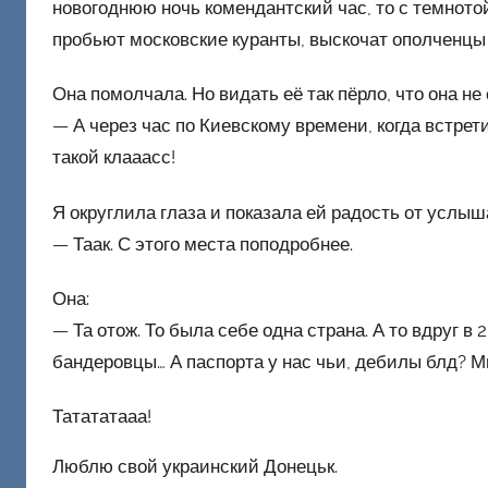
новогоднюю ночь комендантский час, то с темнотой 
пробьют московские куранты, выскочат ополченцы
Она помолчала. Но видать её так пёрло, что она н
— А через час по Киевскому времени, когда встрети
такой клааасс!
Я округлила глаза и показала ей радость от услыш
— Таак. С этого места поподробнее.
Она:
— Та отож. То была себе одна страна. А то вдруг в
бандеровцы… А паспорта у нас чьи, дебилы блд? М
Татататааа!
Люблю свой украинский Донецьк.