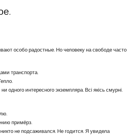
ое.
вают особо радостные. Но человеку на свободе часто
дами транспорта.
Тепло.
и одного интересного экземпляра. Всі якісь смурні.
лю.
ению примёрз.
никто не подсаживался. Не годится. Я увидела