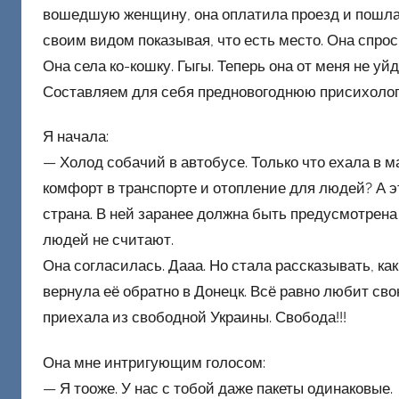
вошедшую женщину, она оплатила проезд и пошла п
е
своим видом показывая, что есть место. Она спро
ц
Она села ко-кошку. Гыгы. Теперь она от меня не уй
к
и
Составляем для себя предновогоднюю присихологи
й
Я начала:
— Холод собачий в автобусе. Только что ехала в 
комфорт в транспорте и отопление для людей? А э
страна. В ней заранее должна быть предусмотрена 
людей не считают.
Она согласилась. Дааа. Но стала рассказывать, как
вернула её обратно в Донецк. Всё равно любит свою
приехала из свободной Украины. Свобода!!!
Она мне интригующим голосом:
— Я тооже. У нас с тобой даже пакеты одинаковые.