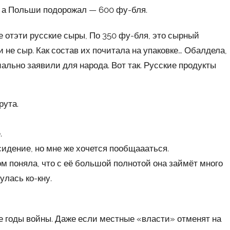
, а Польши подорожал — 600 фу-бля.
не отэти русские сыры, По 350 фу-бля, это сырный
 и не сыр. Как состав их почитала на упаковке… Обалдела,
иально заявили для народа. Вот так. Русские продукты
рута.
.
сидение, но мне же хочется пообщаааться.
ом поняла, что с её большой полнотой она займёт много
улась ко-кну.
се годы войны. Даже если местные «власти» отменят на