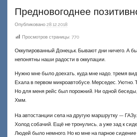
Предновогоднее позитивн
Опубликовано
28.12.2018
а
в
Просмотров страницы:
770
т
о
Оккупированный Донецьк. Бывают дни ничего. А бы
р
непонятны наши радости в оккупации.
о
м
Нужно мне было доехать, куда мне надо, тремя ви
Ф
Ехала в первом микроавтобусе. Мерседес. Уютно. 
а
Но для меня рейс был порожний. Ни одной беседы, н
ш
Хмм.
и
к
На автостанции села на другую маршрутку — ГАЗу
Д
Холод собачий. Ещё не тронулись, а уже зад к сид
о
Людей было немного. Но ко мне на парное сидение 
н