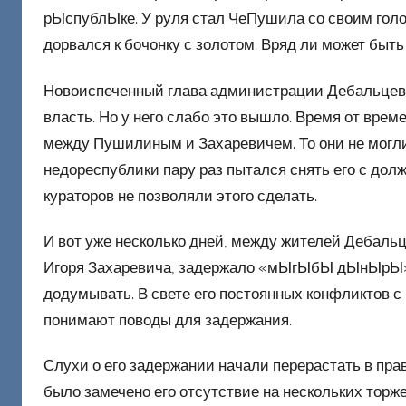
рЫспублЫке. У руля стал ЧеПушила со своим гол
дорвался к бочонку с золотом. Вряд ли может быть
Новоиспеченный глава администрации Дебальцев
власть. Но у него слабо это вышло. Время от вре
между Пушилиным и Захаревичем. То они не могли
недореспублики пару раз пытался снять его с до
кураторов не позволяли этого сделать.
И вот уже несколько дней, между жителей Дебальце
Игоря Захаревича, задержало «мЫгЫбЫ дЫнЫрЫ». 
додумывать. В свете его постоянных конфликтов с
понимают поводы для задержания.
Слухи о его задержании начали перерастать в пр
было замечено его отсутствие на нескольких торж