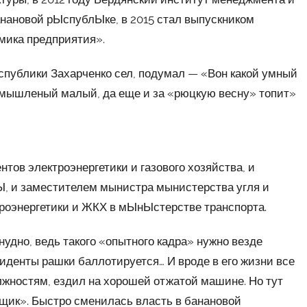
 банановой рЫспублЫке, в 2015 стал выпускником
мика предприятия».
спублики Захарченко сел, подумал — «Вон какой умный
смышленый малый, да еще и за «рюцкую весну» топит»
ов электроэнергетики и газового хозяйства, и
Ы, и заместителем мынистра мынистерства угля и
троэнергетики и ЖКХ в мЫнЫстерстве транспорта.
нудно, ведь такого «опытного кадра» нужно везде
езиденты рашки баллотируется… И вроде в его жизни все
лжностям, ездил на хорошей отжатой машине. Но тут
ящик». Быстро сменилась власть в банановой