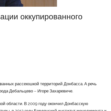
ации оккупированного
рованных рассеюшкой территорий Донбасса. А речь
рода Дебальцево – Игоре Захаревиче.
ой области. В 2009 году окончил Донбасскую
уры, в 2012 году Бердянский институт менеджмента и