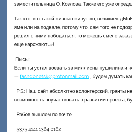
заместительница О. Козлова. Также его уже опреде
Так что, вот такой жизнью живут «о, великие» дЫн
яме или на подвале, потому что, сам того не подо
решил с ними пободаться, то можешь смело заказ
еще нарожают…»!
Пысы:
Если ты устал воевать за миллионы пушилина и н
—
fashdonetsk@protonmail.com
, будем думать ка
P.S.: Наш сайт абсолютно волонтерский, гранты не
возможность поучаствовать в развитии проекта, б
Рабов вышлем по почте
5375 4141 1364 0162