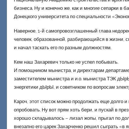
Д
бизнеса. Ну и конечно же, как и многие сепарки в
о
Донецкого университета по специальности «Эконо
н
е
Наверное, 1-й самопровозглашенный глава недоре
ц
человек, образованной, разбирающийся в жизни, 
к
и начал таскать его по разным должностям.
и
й
Кем наш Захаревич только не успел побывать.
И помощником мынистра, и дирехтарам департамент
заместителем мынистра и и.о. мынистра ТЭК дЫр
энергетики дЫрЫ, и советником по вопросам элек
Кароч, этот список можно продолжать еще долго и 
опробовать. Ну вот прям хоть бери, и пускай в пр
хорошо складывалось – лизал жопы, прыгал по до
внезапно его царек Захарченко решил сыграть «в 