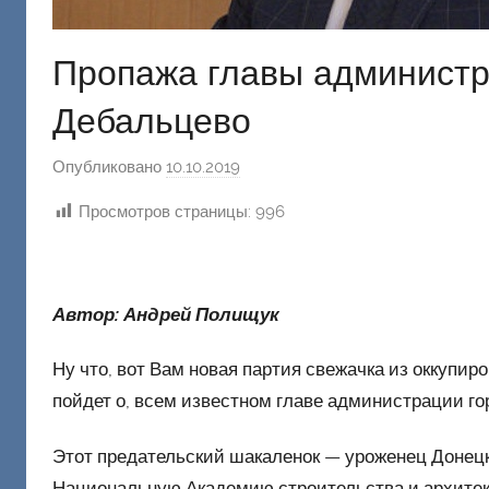
Пропажа главы администр
Дебальцево
Опубликовано
10.10.2019
а
в
Просмотров страницы:
996
т
о
р
о
Автор: Андрей Полищук
м
Ф
Ну что, вот Вам новая партия свежачка из оккупи
а
пойдет о, всем известном главе администрации го
ш
и
Этот предательский шакаленок — уроженец Донецк
к
Национальную Академию строительства и архитект