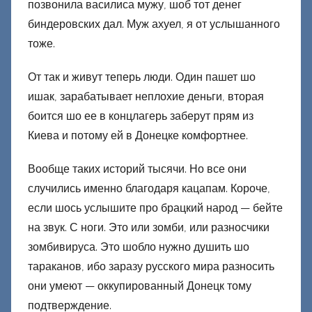
позвонила василиса мужу, шоб тот денег
биндеровских дал. Муж ахуел, я от услышанного
тоже.
От так и живут теперь люди. Один пашет шо
ишак, зарабатывает неплохие деньги, вторая
боится шо ее в концлагерь заберут прям из
Киева и потому ей в Донецке комфортнее.
Вообще таких историй тысячи. Но все они
случились именно благодаря кацапам. Короче,
если шось услышите про брацкий народ — бейте
на звук. С ноги. Это или зомби, или разносчики
зомбивируса. Это шобло нужно душить шо
тараканов, ибо заразу русского мира разносить
они умеют — оккупированный Донецк тому
подтверждение.