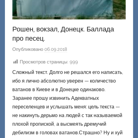
Рошен, вокзал, Донецк. Баллада
про песец.
Опубликовано
06.09.2018
а
в
Просмотров страницы:
999
т
Сложный текст. Долго не решался его написать,
о
ибо я лично абсолютно уверен — количество
р
о
ватанов в Киеве и в Донецке одинаково.
м
Заранее прошу извинить Адекватных
Ф
переселенцев и услышать меня: цель текста —
а
не накинуть дерьмо на людей с так называемой
ш
плохой пропиской, а высмеять дремучий
и
дебилизм в головах ватанов.Страшно? Ну и хуй
к