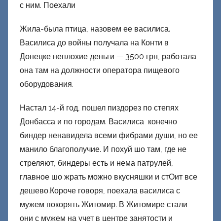
с ним. Поехали
Д
о
Жила-была птица, назовем ее василиса.
н
Василиса до войны получала на Конти в
е
Донецке неплохие деньги — 3500 грн, работала
ц
она там на должности оператора пищевого
к
оборудования.
и
й
Настал 14-й год, пошел пиздорез по степях
Донбасса и по городам. Василиса конечно
биндер ненавидела всеми фибрами души, но ее
манило благополучие. И похуй шо там, где не
стреляют, биндеры есть и нема патрулей,
главное шо жрать можно вкусняшки и стОит все
дешево.Короче говоря, поехала василиса с
мужем покорять Житомир. В Житомире стали
они с мужем на учет в центре занятости и