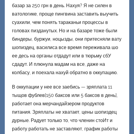
базар за 250 грн в день. Нахуя? Я не силен в
ватологике, проще пингвина заставить выучить
суахили, чем понять тараканьи процессы в
головах пизданутых. Но и на базаре тоже были
биндеры, буржуи, ноцызды, они притесняли вату
шопиздец, василиса все время переживала шо
ее десь на органы отдадут или в тюрьму сбУ
сдадут. И плюнула мадам на все, даже на
колбасу, и поехала нахуй обратно в оккупацию.
В оккупации у нее все заебись — зряплата 11
тыщов фублев[150 баксов или 5 баксов в день],
работает она мерчандайзером продуктов
питания. Зряплаты не хватает, цены шопиздец
дурные. Радует только то, что членин стоИт и
работу работать не заставляют, график работы