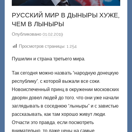
РУССКИЙ МИР В ДЫНЫРЫ ХУЖЕ,
ЧЕМ В ЛЫНЫРЫ
Опубликовано
01.02.2019
а
в
Просмотров страницы:
1 254
т
о
Пушилин и страна третьего мира.
р
о
Так сегодня можно назвать “народную донецкую
м
республику”, с которой выжали все соки.
Ф
Новоиспеченный принц в окружении московских
а
дворян довел людей до того, что они уже начали
ш
заглядывать в соседнюю “лыныры” и с завистью
и
рассказывать, как там хорошо живут люди.
к
Отчасти это правда, если посмотреть
Д
внимательно, то даже цены на самые