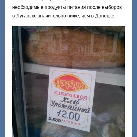
о
необходимые продукты питания после выборов
н
в Луганске значительно ниже, чем в Донецке:
е
ц
к
и
й