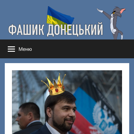
Перейти
к
содержимому
Фашик
Здесь
Меню
гнобят
Донецкий
русню