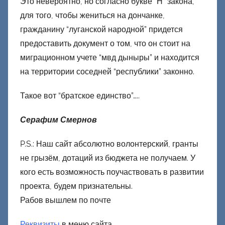
Это невероятно, но согласно букве “Н” закона,
для того, чтобы жениться на дончанке,
гражданину “луганской народной” придется
предоставить документ о том, что он стоит на
миграционном учете “мвд дыныры” и находится
на территории соседней “республики” законно.
Такое вот “братское единство”…..
Серафим Смернов
P.S.: Наш сайт абсолютно волонтерский, гранты
не грызём, дотаций из бюджета не получаем. У
кого есть возможность поучаствовать в развитии
проекта, будем признательны.
Рабов вышлем по почте
Реквизиты
в меню сайта.