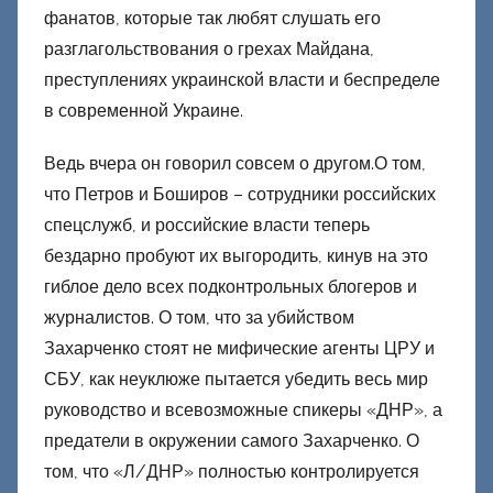
ц
фанатов, которые так любят слушать его
к
разглагольствования о грехах Майдана,
и
преступлениях украинской власти и беспределе
й
в современной Украине.
Ведь вчера он говорил совсем о другом.О том,
что Петров и Боширов – сотрудники российских
спецслужб, и российские власти теперь
бездарно пробуют их выгородить, кинув на это
гиблое дело всех подконтрольных блогеров и
журналистов. О том, что за убийством
Захарченко стоят не мифические агенты ЦРУ и
СБУ, как неуклюже пытается убедить весь мир
руководство и всевозможные спикеры «ДНР», а
предатели в окружении самого Захарченко. О
том, что «Л/ДНР» полностью контролируется