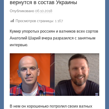
вернутся в состав Украины
Опубликовано
06.10.2018
а
в
Просмотров страницы:
1 167
т
о
Кумир упоротых россиян и ватников всех сортов
р
Анатолий Шарий вчера разразился с занятным
о
интервью.
м
Ф
а
ш
и
к
Д
о
н
е
В нем он хорошенько потролил своих ватных