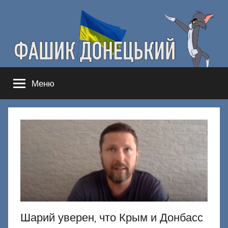
Перейти
к
содержимому
Фашик
Здесь
Меню
гнобят
Донецкий
русню
Шарий уверен, что Крым и Донбасс