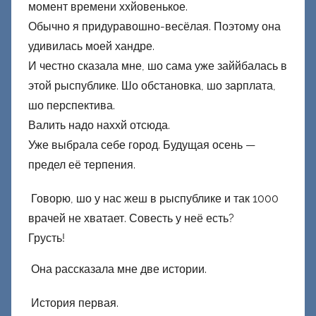
момент времени ххйовенькое.
о
Обычно я придуравошно-весёлая. Поэтому она
н
удивилась моей хандре.
е
И честно сказала мне, шо сама уже заййбалась в
ц
этой рыспублике. Шо обстановка, шо зарплата,
к
шо перспектива.
и
й
Валить надо наххй отсюда.
Уже выбрала себе город. Будущая осень —
предел её терпения.
Говорю, шо у нас жеш в рыспублике и так 1000
врачей не хватает. Совесть у неё есть?
Грусть!
Она рассказала мне две истории.
История первая.