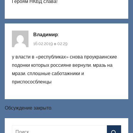
Героям НКВД слава!
Владимир
:
16.02.2019 в 02:29
у власти в «республиках» снова проукраинские
подонки которых россияне вернули. мразь на
мрази. сплошные саботажники и
приспососбленцы
Обсуждение закрыто.