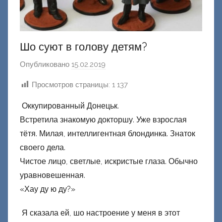
Шо суют в голову детям?
Опубликовано
15.02.2019
а
в
Просмотров страницы:
1 137
т
о
Оккупированный Донецьк.
р
Встретила знакомую докторшу. Уже взрослая
о
тётя. Милая, интеллигентная блондинка. Знаток
м
своего дела.
Ф
Чистое лицо, светлые, искристые глаза. Обычно
а
уравновешенная.
ш
«Хау ду ю ду?»
и
к
Я сказала ей, шо настроение у меня в этот
Д