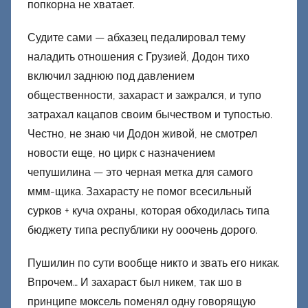
попкорна не хватает.
о
н
Судите сами — абхазец педалировал тему
е
наладить отношения с Грузией, Додон тихо
ц
включил заднюю под давлением
к
общественности, захараст и зажрался, и тупо
и
затрахал кацапов своим бычеством и тупостью.
й
Честно, не знаю чи Додон живой, не смотрел
новости еще, но цирк с назначением
чепушилина — это черная метка для самого
ммм-щика. Захарасту не помог всесильный
сурков + куча охраны, которая обходилась типа
бюджету типа республики ну ооочень дорого.
Пушилин по сути вообще никто и звать его никак.
Впрочем… И захараст был никем, так шо в
принципе моксель поменял одну говорящую