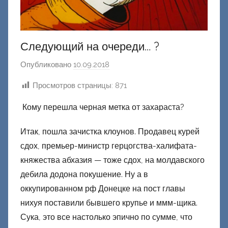
Следующий на очереди… ?
Опубликовано
10.09.2018
а
в
Просмотров страницы:
871
т
о
Кому перешла черная метка от захараста?
р
о
Итак, пошла зачистка клоунов. Продавец курей
м
сдох, премьер-министр герцогства-халифата-
Ф
княжества абхазия — тоже сдох, на молдавского
а
дебила додона покушение. Ну а в
ш
оккупированном рф Донецке на пост главы
и
нихуя поставили бывшего крупье и ммм-щика.
к
Сука, это все настолько эпично по сумме, что
Д