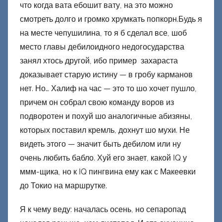
что когда вата ебошит вату, на это можно
смотреть долго и громко хрумкать попкорн.Будь я
на месте чепушилина, то я б сделал все, шоб
место главы дебилоидного недогосударства
занял хтось другой, ибо пример захараста
доказывает старую истину — в гробу карманов
нет. Но… Халиф на час — это то шо хочет пушло,
причем он собрал свою команду воров из
подворотен и похуй шо аналогичные абизяны,
которых поставил кремль, дохнут шо мухи. Не
видеть этого — значит быть дебилом или ну
очень любить бабло. Хуй его знает, какой IQ у
ммм-щика, но к IQ пингвина ему как с Макеевки
до Токио на маршрутке.
Я к чему веду: началась осень, но сепаропад