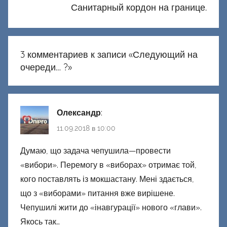
Санитарный кордон на границе.
3 комментариев к записи «
Следующий на
очереди… ?
»
Олександр
:
11.09.2018 в 10:00
Думаю, що задача чепушила—провести
«вибори». Перемогу в «виборах» отримає той,
кого поставлять із мокшастану. Мені здається,
що з «виборами» питання вже вирішене.
Чепушилі жити до «інавгурації» нового «глави».
Якось так…