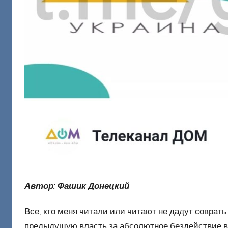
о
н
е
ц
к
и
й
Автор: Фашик Донецкий
Все, кто меня читали или читают не дадут соврат
предыдущую власть за абсолютное бездействие в