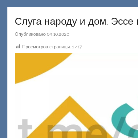
русню
Донецкий
Слуга народу и дом. Эссе
Опубликовано
09.10.2020
а
в
Просмотров страницы:
1 417
т
о
р
о
м
Ф
а
ш
и
к
Д