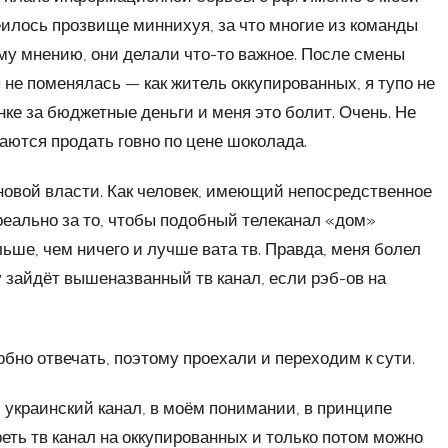
лось прозвище миннихуя, за что многие из команды
му мнению, они делали что-то важное. После смены
не поменялась — как житель оккупированных, я тупо не
е за бюджетные деньги и меня это болит. Очень. Не
таются продать говно по цене шоколада.
 новой власти. Как человек, имеющий непосредственное
 реально за то, чтобы подобный телеканал «дом»
ьше, чем ничего и лучше вата тв. Правда, меня болел
у зайдёт вышеназванный тв канал, если рэб-ов на
обно отвечать, поэтому проехали и переходим к сути.
 украинский канал, в моём понимании, в принципе
ть тв канал на оккупированных и только потом можно