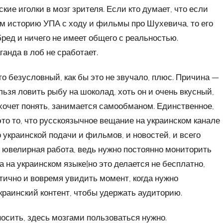
кие иголки в мозг зрителя. Если кто думает, что если
там историю УПА с ходу и фильмы про Шухевича, то его
бред и ничего не имеет общего с реальностью.
анда в лоб не сработает.
о безусловный, как бы это не звучало, плюс. Причина —
льзя ловить рыбу на шоколад, хоть он и очень вкусный,
е хочет понять, занимается самообманом. Единственное,
 это то, что русскоязычное вещание на украинском канале
украинской подачи и фильмов, и новостей, и всего
это ювелирная работа, ведь нужно постоянно мониторить
 на украинском языке[но это делается не бесплатно,
тично и вовремя увидить момент, когда нужно
краинский контент, чтобы удержать аудиторию.
осить, здесь мозгами пользоваться нужно.