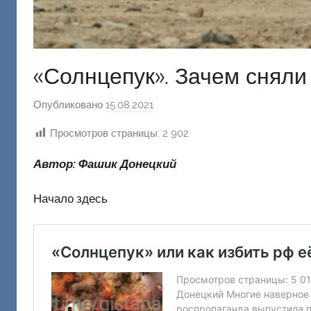
«Солнцепук». Зачем сняли 
Опубликовано
15.08.2021
а
в
Просмотров страницы:
2 902
т
о
Автор: Фашик Донецкий
р
о
Начало здесь
м
Ф
а
ш
и
к