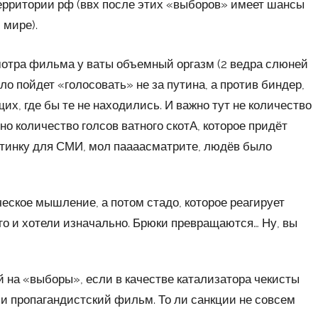
ерритории рф (ввх после этих «выборов» имеет шансы
 мире).
осмотра фильма у ваты объемный оргазм (2 ведра слюней
ло пойдет «голосовать» не за путина, а против биндер,
х, где бы те не находились. И важно тут не количество
но количество голсов ватного скотА, которое придёт
ртинку для СМИ, мол паааасматрите, людёв было
ческое мышление, а потом стадо, которое реагирует
него и хотели изначально. Брюки превращаются… Ну, вы
й на «выборы», если в качестве катализатора чекисты
и пропагандистский фильм. То ли санкции не совсем