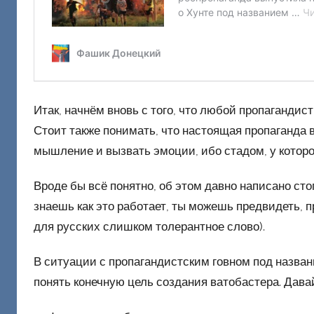
Д
о
н
е
ц
к
Итак, начнём вновь с того, что любой пропаганди
и
Стоит также понимать, что настоящая пропаганда 
й
мышление и вызвать эмоции, ибо стадом, у которо
Вроде бы всё понятно, об этом давно написано сто
знаешь как это работает, ты можешь предвидеть, п
для русских слишком толерантное слово).
В ситуации с пропагандистским говном под назва
понять конечную цель создания ватобастера. Давай