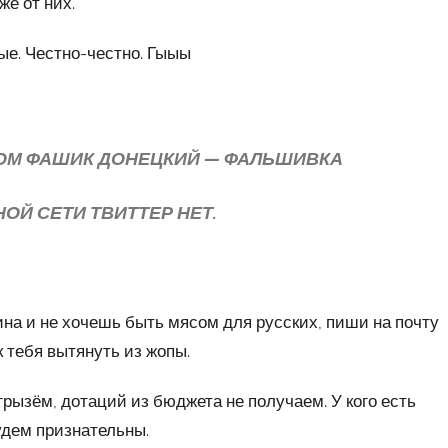
же от них.
ые. Честно-честно. Гыыы
МОМ ФАШИК ДОНЕЦКИЙ — ФАЛЬШИВКА
ОЙ СЕТИ ТВИТТЕР НЕТ.
на и не хочешь быть мясом для русских, пиши на почту
к тебя вытянуть из жопы.
грызём, дотаций из бюджета не получаем. У кого есть
удем признательны.