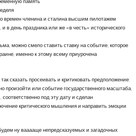
временную память
неделя
со времен членина и сталина высшим пилотажем
, и в день праздника или же «в честь» исторического
ма, можно смело ставить ставку на событие, которое
краине, именно к этому всему приурочена
 так сказать просеивать и критиковать предположение:
жно произойти или событие государственного масштаба,
, соответственно под эту дату и сделан
лючение критического мышления и направить эмоции
 будем ну вааааще непредсказуемых и загадочных