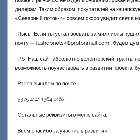
газовый рынок ЕС не будет монополизирован и дас
дилерам. Таким образом, покупателей на кацапскую
«Северный поток-2» совсем скоро увидит свет в ко
Пысы: Если ты устал воевать за миллионы пушили
почту —
fashdonetsk@protonmail.com
, будем дум
P.S.: Наш сайт абсолютно волонтерский, гранты не
возможность поучаствовать в развитии проекта, б
Рабов вышлем по почте
5375 4141 1364 0162
Остальные
реквизиты
в меню сайта.
Всем спасибо за участие в развитии