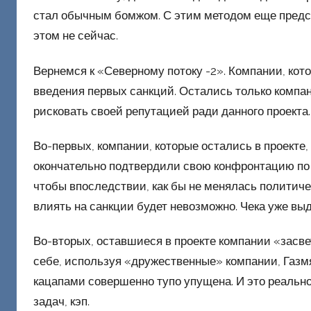
о
стал обычным бомжом. С этим методом еще предст
н
этом не сейчас.
е
ц
Вернемся к «Северному потоку -2». Компании, кот
к
введения первых санкций. Остались только компа
и
й
рисковать своей репутацией ради данного проекта
Во-первых, компании, которые остались в проекте
окончательно подтвердили свою конфронтацию по 
чтобы впоследствии, как бы не менялась политиче
влиять на санкции будет невозможно. Чека уже выд
Во-вторых, оставшиеся в проекте компании «засв
себе, используя «дружественные» компании, Газмяс
кацапами совершенно тупо упущена. И это реальн
задач, кэп.