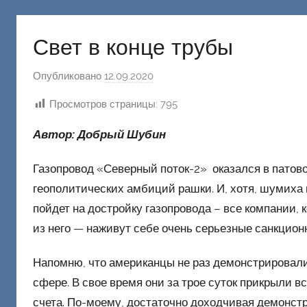
русню
Донецкий
Свет в конце трубы
Опубликовано
12.09.2020
а
в
Просмотров страницы:
795
т
о
Автор: Добрый Шубин
р
о
Газопровод «Северный поток-2» оказался в патов
м
геополитических амбиций рашки. И, хотя, шумиха 
Ф
пойдет на достройку газопровода – все компании, 
а
из него — наживут себе очень серьезные санкцион
ш
и
Напомню, что американцы не раз демонстрировал
к
сфере. В свое время они за трое суток прикрыли вс
Д
счета. По-моему, достаточно доходчивая демонст