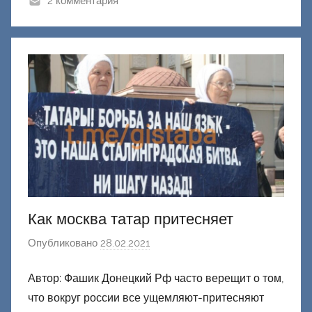
2 комментария
к
Д
о
н
е
ц
к
и
й
Как москва татар притесняет
Опубликовано
28.02.2021
а
в
Автор: Фашик Донецкий Рф часто верещит о том,
т
что вокруг россии все ущемляют-притесняют
о