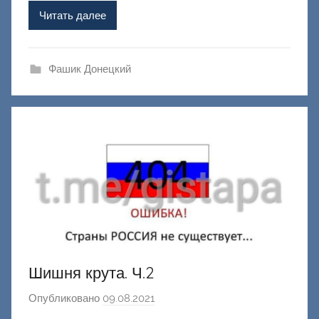
м
Читать далее
Ф
а
ш
Фашик Донецкий
и
к
Д
о
н
е
ц
к
и
й
Шишня крута. Ч.2
Опубликовано
09.08.2021
а
в