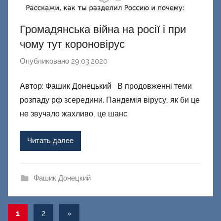
Громадянська війна на росії і при
чому тут короновірус
Опубликовано
29.03.2020
а
в
Автор: Фашик Донецький В продовженні теми
т
розпаду рф зсередини. Пандемія вірусу, як би це
о
р
не звучало жахливо, це шанс
о
м
Читать далее
Ф
а
ш
Фашик Донецкий
и
к
Навигация
Следующие
1
2
»
Д