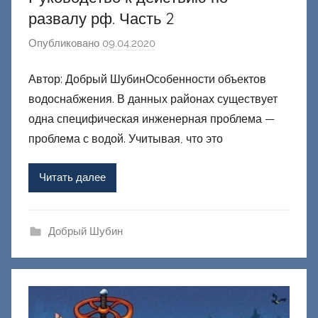
развалу рф. Часть 2
Опубликовано
09.04.2020
а
в
Автор: Добрый ШубинОсобенности объектов
т
водоснабжения. В данных районах существует
о
р
одна специфическая инженерная проблема —
о
проблема с водой. Учитывая, что это
м
Ф
Читать далее
а
ш
и
Добрый Шубин
к
Д
о
н