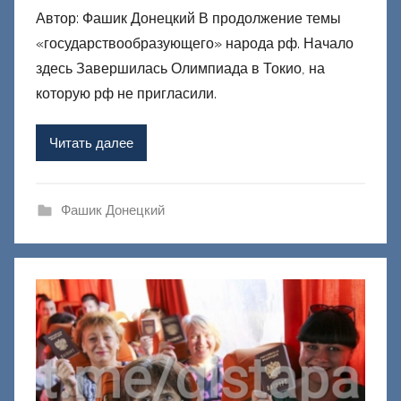
Автор: Фашик Донецкий В продолжение темы
т
«государствообразующего» народа рф. Начало
о
р
здесь Завершилась Олимпиада в Токио, на
о
которую рф не пригласили.
м
Ф
Читать далее
а
ш
и
Фашик Донецкий
к
Д
о
н
е
ц
к
и