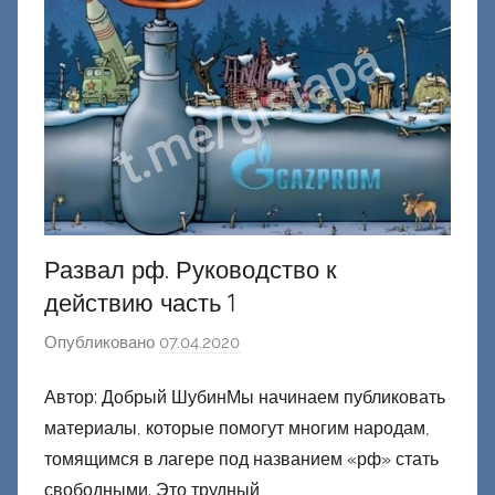
е
ц
к
и
й
Развал рф. Руководство к
действию часть 1
Опубликовано
07.04.2020
а
в
Автор: Добрый ШубинМы начинаем публиковать
т
материалы, которые помогут многим народам,
о
р
томящимся в лагере под названием «рф» стать
о
свободными. Это трудный