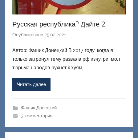
Русская республика? Дайте 2
Опубликовано
25.02.2021
а
в
Автор: Фашик Донецкий В 2017 году, когда я
т
только затронул тему развала рф изнутри, мол
о
р
тюрьма народов рухнет к хуям,
о
м
Читать далее
Ф
а
ш
Фашик Донецкий
и
3 комментария
к
Д