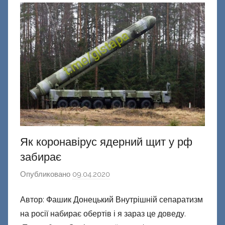
о
н
е
ц
к
и
й
Як коронавірус ядерний щит у рф
забирає
Опубликовано
09.04.2020
а
в
Автор: Фашик Донецький Внутрішній сепаратизм
т
на росії набирає обертів і я зараз це доведу.
о