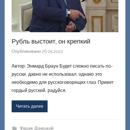
Рубль выстоит, он крепкий
Опубликовано
26.05.2022
а
в
Автор: Энмард Браун Будет сложно писать по-
т
русски, давно не использовал, однако это
о
р
необходимо для русскоговорящих глаз. Привет
о
гордый русский, радуйся,
м
Ф
Читать далее
а
ш
и
Фашик Донецкий