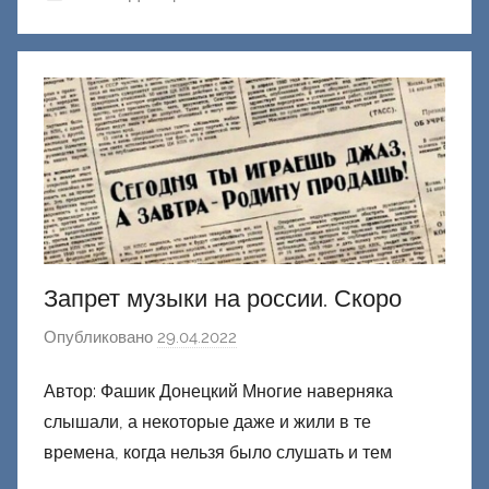
к
Д
о
н
е
ц
к
и
й
Запрет музыки на россии. Скоро
Опубликовано
29.04.2022
а
в
Автор: Фашик Донецкий Многие наверняка
т
слышали, а некоторые даже и жили в те
о
р
времена, когда нельзя было слушать и тем
о