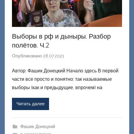
й
Выборы в рф и дыныры. Разбор
полётов. Ч.2
Опубликовано
28.07.2021
а
в
Автор: Фашик Донецкий Начало здесь В первой
т
части все просто и понятно: так называемые
о
р
выборы (как и предыдущие, впрочем) на
о
м
Читать далее
Ф
а
ш
Фашик Донецкий
и