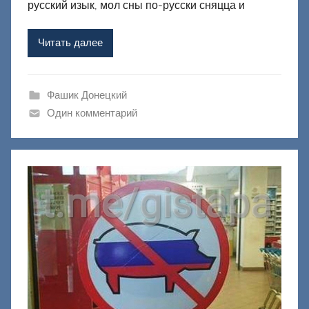
р
русский изык, мол сны по-русски сняцца и
о
м
Читать далее
Ф
а
ш
Фашик Донецкий
и
Один комментарий
к
Д
о
н
е
ц
к
и
й