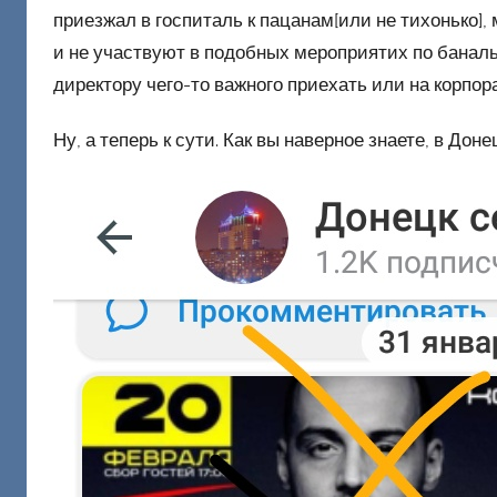
ш
приезжал в госпиталь к пацанам[или не тихонько],
и
и не участвуют в подобных мероприятих по баналь
к
директору чего-то важного приехать или на корпора
Д
о
Ну, а теперь к сути. Как вы наверное знаете, в Дон
н
е
ц
к
и
й