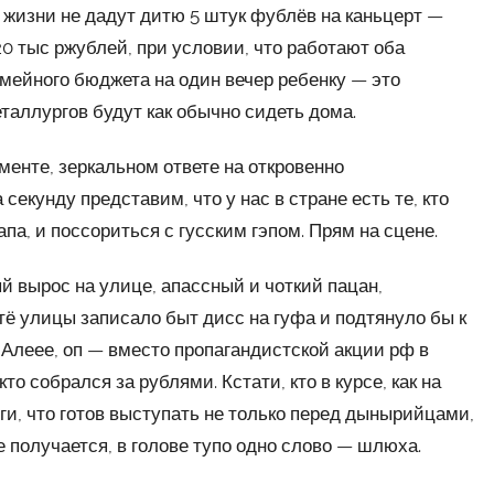
в жизни не дадут дитю 5 штук фублёв на каньцерт —
 тыс ржублей, при условии, что работают оба
мейного бюджета на один вечер ребенку — это
таллургов будут как обычно сидеть дома.
ументе, зеркальном ответе на откровенно
секунду представим, что у нас в стране есть те, кто
па, и поссориться с гусским гэпом. Прям на сцене.
й вырос на улице, апассный и чоткий пацан,
ё улицы записало быт дисс на гуфа и подтянуло бы к
 Алеее, оп — вместо пропагандистской акции рф в
о собрался за рублями. Кстати, кто в курсе, как на
ьги, что готов выступать не только перед дынырийцами,
 получается, в голове тупо одно слово — шлюха.