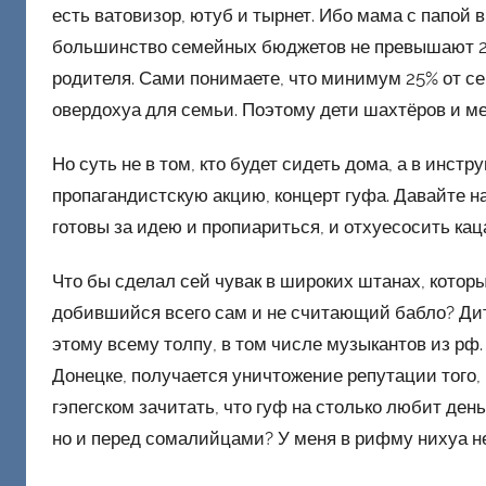
есть ватовизор, ютуб и тырнет. Ибо мама с папой 
большинство семейных бюджетов не превышают 20
родителя. Сами понимаете, что минимум 25% от се
овердохуа для семьи. Поэтому дети шахтёров и ме
Но суть не в том, кто будет сидеть дома, а в инстр
пропагандистскую акцию, концерт гуфа. Давайте на 
готовы за идею и пропиариться, и отхуесосить каца
Что бы сделал сей чувак в широких штанах, которы
добившийся всего сам и не считающий бабло? Дит
этому всему толпу, в том числе музыкантов из рф.
Донецке, получается уничтожение репутации того, кт
гэпегском зачитать, что гуф на столько любит ден
но и перед сомалийцами? У меня в рифму нихуа не