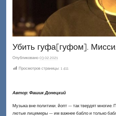
Убить гуфа[гуфом]. Мисс
Опубликовано
03.02.2021
а
в
Просмотров страницы:
1 411
т
о
р
о
Автор: Фашик Донецкий
м
Ф
Музыка вне политики, йопт — так твердят многие. П
а
лютые лицемеры — им важнее бабло и только бабло.