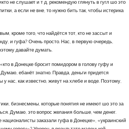
никто не слушает и т д, рекомендую глянуть в гугл шо это
литки, а если не вне, то нужно бить так, чтобы истерика
ым, кроме того, что найдётся тот, кто не зассыт и
нду, и гуфа? Очень просто. Нас, в первую очередь,
оэтому давайте думать.
я «кто в Донецке бросит помидором в голову гуфу и
 Думаю, ебанёт знатно. Правда, деньги придется
 у нас, как известно, живут на хлебе и воде. Поэтому,
тики, бизнесмены, которые понятия не имеют шо это за
ться. Думаю, это вопрос желания больше, чем денег.
е националисты заказали гуфа в Донецке», «украинский
ящему гепегу»? Уверен, в результате маленькой