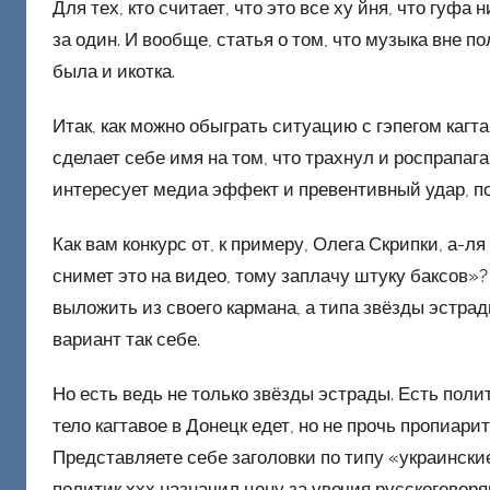
Для тех, кто считает, что это все ху йня, что гуфа 
за один. И вообще, статья о том, что музыка вне по
была и икотка.
Итак, как можно обыграть ситуацию с гэпегом кагтав
сделает себе имя на том, что трахнул и роспрапага
интересует медиа эффект и превентивный удар, п
Как вам конкурс от, к примеру, Олега Скрипки, а-л
снимет это на видео, тому заплачу штуку баксов»?
выложить из своего кармана, а типа звёзды эстрады
вариант так себе.
Но есть ведь не только звёзды эстрады. Есть поли
тело кагтавое в Донецк едет, но не прочь пропиари
Представляете себе заголовки по типу «украински
политик ххх назначил цену за увечия русскоговор