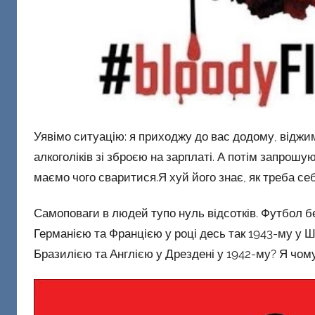
и
й
Уявімо ситуацію: я приходжу до вас додому, відж
алкоголіків зі зброєю на зарплаті. А потім запрошу
маємо чого сваритися.Я хуй його знає, як треба се
Самоповаги в людей тупо нуль відсотків. Футбол б
Германією та Францією у році десь так 1943-му у Ш
Бразилією та Англією у Дрездені у 1942-му? Я чом