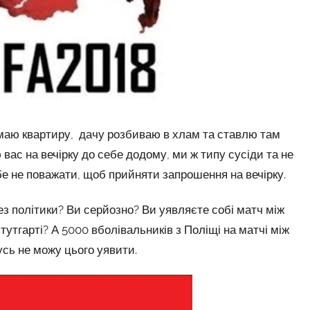
имаю квартиру, дачу розбиваю в хлам та ставлю там
ю вас на вечірку до себе додому, ми ж типу сусіди та не
бе не поважати, щоб прийняти запрошення на вечірку.
ез політики? Ви серйозно? Ви уявляєте собі матч між
тутгарті? А 5000 вболівальників з Поліщі на матчі між
усь не можу цього уявити.