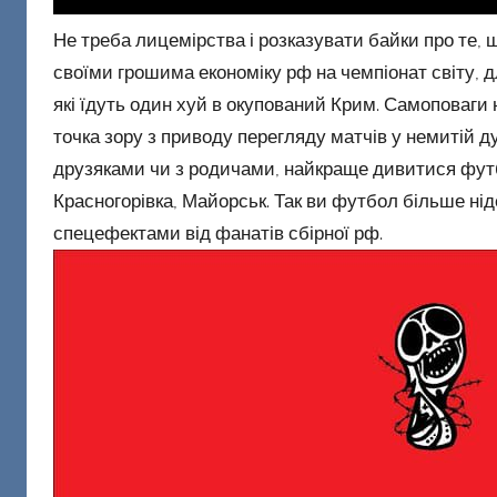
Не треба лицемірства і розказувати байки про те, 
своїми грошима економіку рф на чемпіонат світу, д
які їдуть один хуй в окупований Крим. Самоповаги 
точка зору з приводу перегляду матчів у немитій ду
друзяками чи з родичами, найкраще дивитися футболь
Красногорівка, Майорськ. Так ви футбол більше ні
спецефектами від фанатів сбірної рф.