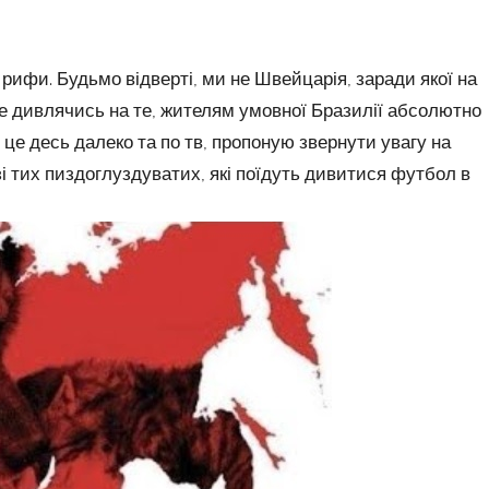
рифи. Будьмо відверті, ми не Швейцарія, заради якої на
 не дивлячись на те, жителям умовної Бразилії абсолютно
 це десь далеко та по тв, пропоную звернути увагу на
азі тих пиздоглуздуватих, які поїдуть дивитися футбол в