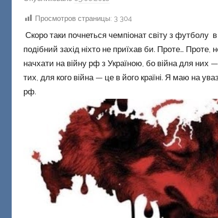
в
Просмотров страницы:
3 304
т
Скоро таки почнеться чемпіонат світу з футболу в 
о
подібний захід ніхто не приїхав би. Проте… Проте,
р
о
начхати на війну рф з Україною, бо війна для них —
м
тих, для кого війна — це в його країні. Я маю на ув
Ф
рф.
а
ш
и
к
Д
о
н
е
ц
к