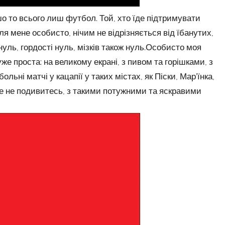
шо то всього лиш футбол. Той, хто їде підтримувати
ля мене особисто, нічим не відрізняється від їбанутих,
нуль, гордості нуль, мізків також нуль.Особисто моя
же проста: на великому екрані, з пивом та горішками, з
ні матчі у кацапії у таких містах, як Піски, Мар’їнка,
де не подивитесь, з такими потужними та яскравими