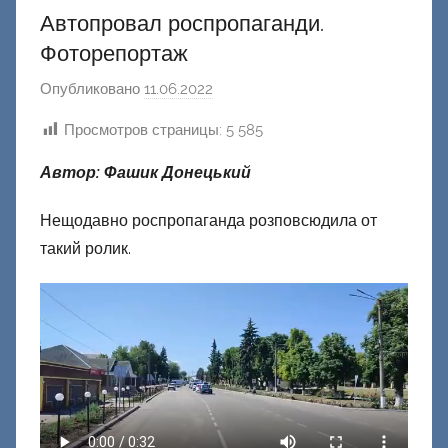
Автопровал роспропаганди.
Фоторепортаж
Опубликовано
11.06.2022
а
в
Просмотров страницы:
5 585
т
о
Автор: Фашик Донецький
р
о
Нещодавно роспропаганда розповсюдила от
м
такий ролик.
Ф
а
ш
и
к
Д
о