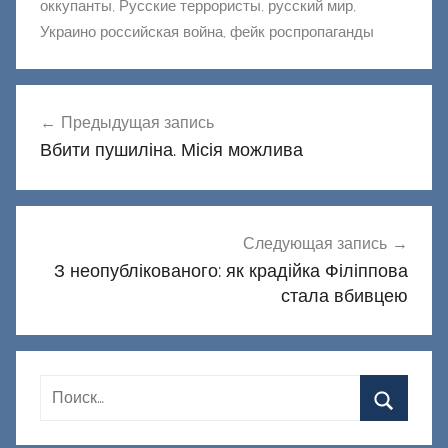
оккупанты
,
Русские террористы
,
русский мир
,
Украино российская война
,
фейк роспропаганды
Навигация
Предыдущая запись
по
Вбити пушиліна. Місія можлива
записям
Следующая запись
З неопублікованого: як крадійка Філіппова
стала вбивцею