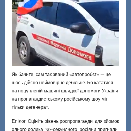
Як бачите, сам так званий «автопробєг» — це
шось дійсно неймовірно дебільне. Бо кататися
на поцупленій машині швидкої допомоги України
на пропагандистському російському шоу міг
тільки дегенерат.
Епілог. Оцініть рівень роспропаганди: для зйомок
одного ролика, 30-секундного, росіяни пригнали