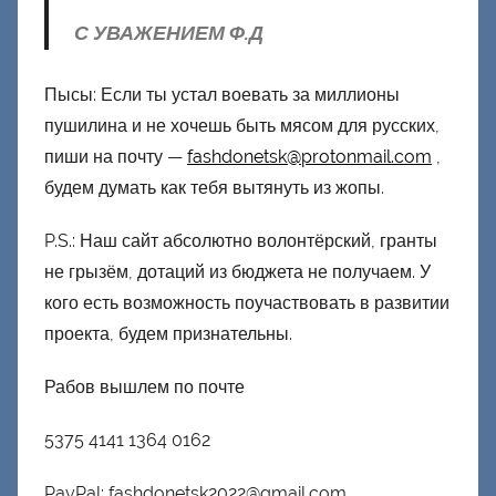
С УВАЖЕНИЕМ Ф.Д
Пысы: Если ты устал воевать за миллионы
пушилина и не хочешь быть мясом для русских,
пиши на почту —
fashdonetsk@protonmail.com
,
будем думать как тебя вытянуть из жопы.
P.S.: Наш сайт абсолютно волонтёрский, гранты
не грызём, дотаций из бюджета не получаем. У
кого есть возможность поучаствовать в развитии
проекта, будем признательны.
Рабов вышлем по почте
5375 4141 1364 0162
PayPal: fashdonetsk2022@gmail.com