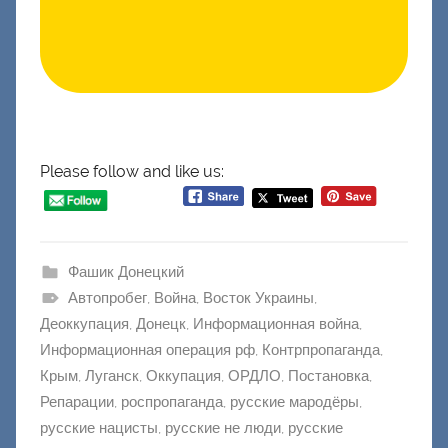
Please follow and like us:
Фашик Донецкий
Автопробег
,
Война
,
Восток Украины
,
Деоккупация
,
Донецк
,
Информационная война
,
Информационная операция рф
,
Контрпропаганда
,
Крым
,
Луганск
,
Оккупация
,
ОРДЛО
,
Постановка
,
Репарации
,
роспропаганда
,
русские мародёры
,
русские нацисты
,
русские не люди
,
русские