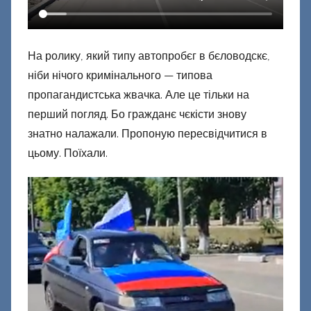
н
е
ц
На ролику, який типу автопробєг в бєловодскє,
к
ніби нічого кримінального — типова
и
й
пропагандистська жвачка. Але це тільки на
перший погляд. Бо гражданє чєкісти знову
знатно налажали. Пропоную пересвідчитися в
цьому. Поїхали.