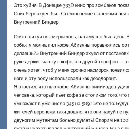
Это хуйня. В Донецке 333D кино про зомбаков пок
Спилберг ахуел бы. -Столкновение с аленями неиз
Внутренний Биндер.
Опять нихуя не смеркалось, патаму шо был день. 
собак, я молча пил кофе. Абизяны поравнялись со
делаешь?» Внутренний Биндер ахуел от постановки
руке держит чашку с кофе, а в другой телефон — э
очень хотел, чтоб у меня срочно насморок появился
ноги и эту воду использовали как дезодорант.
Я ответил, что пью кофе. Абизяны пииииздец удиви
человека, который пьет кофе за столиком того, что
умножают в уме число 345 на 589? Это не то. Буду
жителей воронежа таки дошло, что они нахуй не н
двуногим мутантам больно думать! Спорим на 100 
ржал и ухахатывался Внутренний Биндер. Ну а я п