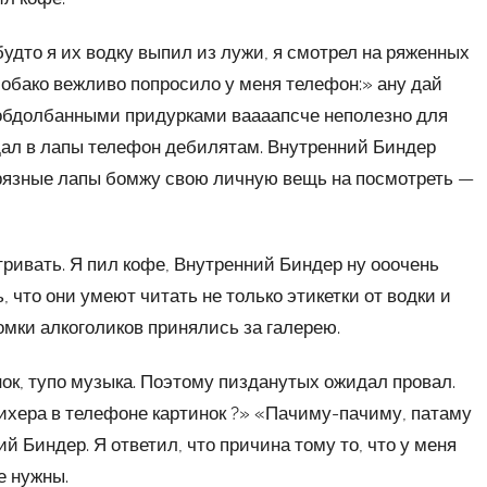
будто я их водку выпил из лужи, я смотрел на ряженных
обако вежливо попросило у меня телефон:» ану дай
с обдолбанными придурками ваааапсче неполезно для
тдал в лапы телефон дебилятам. Внутренний Биндер
 грязные лапы бомжу свою личную вещь на посмотреть —
ривать. Я пил кофе, Внутренний Биндер ну ооочень
, что они умеют читать не только этикетки от водки и
омки алкоголиков принялись за галерею.
нок, тупо музыка. Поэтому пизданутых ожидал провал.
нихера в телефоне картинок ?» «Пачиму-пачиму, патаму
й Биндер. Я ответил, что причина тому то, что у меня
е нужны.