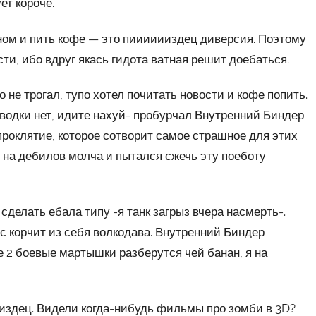
ет короче.
фоном и пить кофе — это пииииииздец диверсия. Поэтому
ти, ибо вдруг якась гидота ватная решит доебаться.
 не трогал, тупо хотел почитать новости и кофе попить.
-водки нет, идите нахуй- пробурчал Внутренний Биндер
проклятие, которое сотворит самое страшное для этих
 на дебилов молча и пытался сжечь эту поеботу
делать ебала типу -я танк загрыз вчера насмерть-.
ес корчит из себя волкодава. Внутренний Биндер
е 2 боевые мартышки разберутся чей банан, я на
пиздец. Видели когда-нибудь фильмы про зомби в 3D?