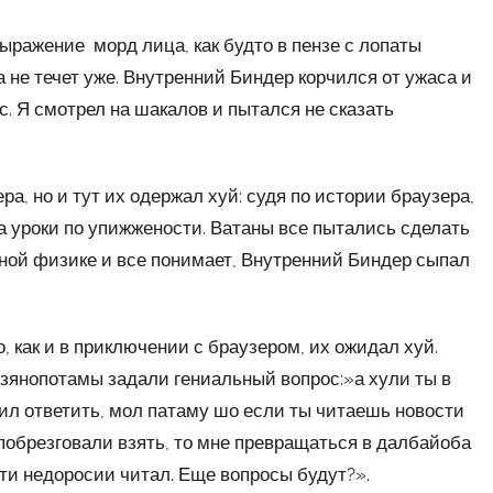
выражение морд лица, как будто в пензе с лопаты
 не течет уже. Внутренний Биндер корчился от ужаса и
. Я смотрел на шакалов и пытался не сказать
а, но и тут их одержал хуй: судя по истории браузера,
 на уроки по упижжености. Ватаны все пытались сделать
рной физике и все понимает, Внутренний Биндер сыпал
 как и в приключении с браузером, их ожидал хуй.
изянопотамы задали гениальный вопрос:»а хули ты в
ил ответить, мол патаму шо если ты читаешь новости
я побрезговали взять, то мне превращаться в далбайоба
сти недоросии читал. Еще вопросы будут?».