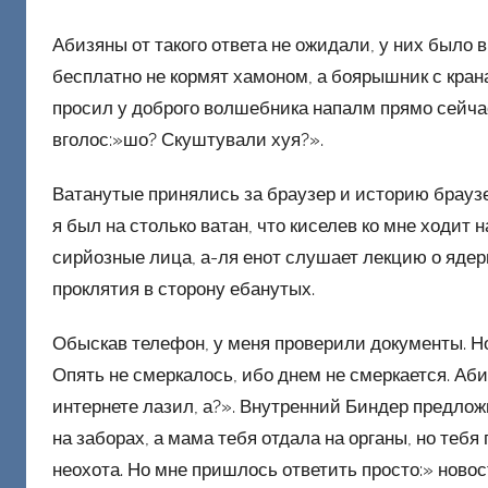
Абизяны от такого ответа не ожидали, у них было 
бесплатно не кормят хамоном, а боярышник с крана
просил у доброго волшебника напалм прямо сейчас
вголос:»шо? Скуштували хуя?».
Ватанутые принялись за браузер и историю браузер
я был на столько ватан, что киселев ко мне ходит
сирйозные лица, а-ля енот слушает лекцию о яде
проклятия в сторону ебанутых.
Обыскав телефон, у меня проверили документы. Но,
Опять не смеркалось, ибо днем не смеркается. Аб
интернете лазил, а?». Внутренний Биндер предлож
на заборах, а мама тебя отдала на органы, но теб
неохота. Но мне пришлось ответить просто:» ново