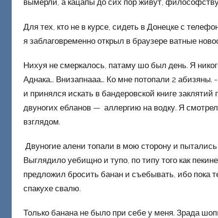
вымерли, а кацапы до сих пор живут, философству
Для тех, кто не в курсе, сидеть в Донецке с теле
я заблаговременно открыл в браузере ватные новос
Нихуя не смеркалось, патаму шо был день. Я никого
Аднака… Внизапнааа… Ко мне потопали 2 абизяны. 
и принялся искать в бандеровской книге заклятий 
двуногих ебланов — аллергию на водку. Я смотрел
взглядом.
Двуногие алени топали в мою сторону и пытались с
Выглядило уебищно и тупо, по типу того как пекин
предложил бросить банан и съебывать, ибо пока т
спакухе свалю.
Только банана не было при себе у меня. Зрада шо