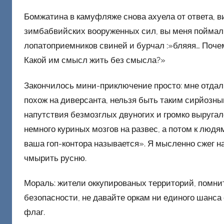
Бомжатина в камуфляже снова ахуела от ответа, в
зимбабвийских вооруженных сил, вы меня поймал
лопатоприемников свиней и бурчал :»бляяя… Поче
Какой им смысл жить без смысла?»
Закончилось мини-приключение просто: мне отдал
похож на диверсанта, нельзя быть таким сирйозны
напутствия безмозглых двуногих и громко выругалс
немного куриных мозгов на развес, а потом к людя
ваша гоп-контора называется». Я мысленно сжег н
чмырить русню.
Мораль: жители оккупированых территорий, помни
безопасности, не давайте оркам ни единого шанса
флаг.