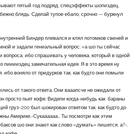
азывают пятый год подряд, спецэффекты шопиздец,
бежно,блядь. Сделай тупое ебало, срочно — буркнул
Внутренний Биндер плевался и клял потомков свиней и
 мной и задали гениальный вопрос: «а шо ты сейчас
 вопроса, ибо спрашивать у человека, который в одной
то пииииздец замечательная идея. Я в это время ну
, ибо воняло от придурков так, как будто они помыли
лись от такого ответа. Они вааапсче не ожидали от
 он просто пьет кофе. Видели когда-нибудь как бараны
щий груз-200 был шокирован ответом так, как будто до
ужны Америке.-Сукаааааа… Ты посмотри как этим
баксов шо они знают как слово «думать» пишется, а?-,
ил кофе.