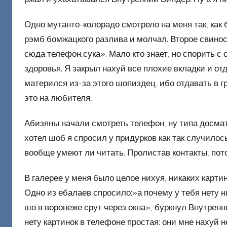
Одно мутанто-колорадо смотрело на меня так, как 
рэмб бомжацкого разлива и молчал. Второе свинос
сюда телефон,сука». Мало кто знает, но спорить 
здоровья. Я закрыл нахуй все плохие вкладки и о
матерился из-за этого шопиздец, ибо отдавать в
это на любителя.
Абизяны начали смотреть телефон, ну типа досмат
хотел шоб я спросил у придурков как так случилось
вообще умеют ли читать. Пролистав контакты, пот
В галерее у меня было целое нихуя, никаких карти
Одно из ебалаев спросило:»а почему у тебя нету 
шо в воронеже срут через окна», буркнул Внутренни
нету картинок в телефоне простая: они мне нахуй н