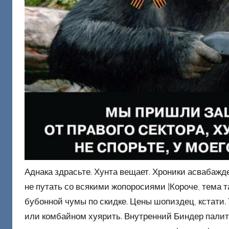
о
н
е
ц
к
и
й
Аднака здрасьте. Хунта вещает. Хроники асвабажде
не путать со всякими жопоросиями ]Короче, тема т
бубонной чумы по скидке. Цены шопиздец, кстати.
или комбайном хуярить. Внутренний Биндер палит 