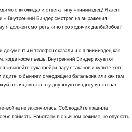
идимо они ожидали ответа типу «пииииздец! Я агент
и.» Внутренний Биндер смотрел на выражения
му я должен смотреть кино про ходячих далбайобов?
и документы и телефон сказали шо я пииииздец как
м, когда кофе пьешь. Внутренний Биндер ахуел от
я :»выпейте сука фейри пару стаканов и купите хоть
м идите, о быкинги смердящего батальона или как там
ахуй взглядом всю эту двуногую пиздоту и потопал
те-война не закончилась. Соблюдайте правила
 себя поймать. Работаем в обычном режиме, не опускать