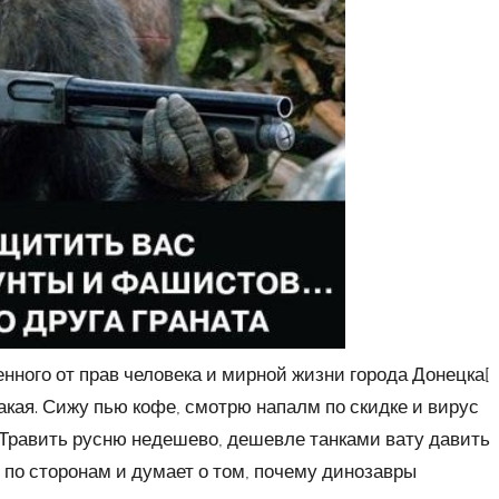
нного от прав человека и мирной жизни города Донецка[
акая. Сижу пью кофе, смотрю напалм по скидке и вирус
 Травить русню недешево, дешевле танками вату давить
по сторонам и думает о том, почему динозавры