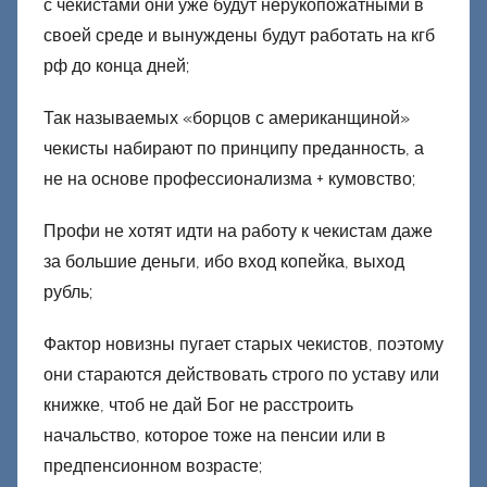
о
с чекистами они уже будут нерукопожатными в
н
своей среде и вынуждены будут работать на кгб
е
рф до конца дней;
ц
к
Так называемых «борцов с американщиной»
и
чекисты набирают по принципу преданность, а
й
не на основе профессионализма + кумовство;
Профи не хотят идти на работу к чекистам даже
за большие деньги, ибо вход копейка, выход
рубль;
Фактор новизны пугает старых чекистов, поэтому
они стараются действовать строго по уставу или
книжке, чтоб не дай Бог не расстроить
начальство, которое тоже на пенсии или в
предпенсионном возрасте;