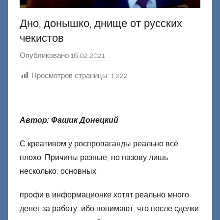
Дно, донышко, днище от русских
чекистов
Опубликовано
16.02.2021
а
в
Просмотров страницы:
1 222
т
о
р
о
Автор: Фашик Донецкий
м
С креативом у роспропаганды реально всё
Ф
плохо. Причины разные, но назову лишь
а
ш
несколько, основных:
и
профи в информационке хотят реально много
к
денег за работу, ибо понимают, что после сделки
Д