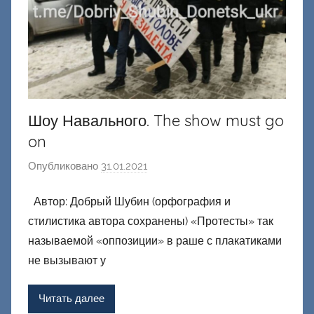
и
й
Шоу Навального. The show must go
on
Опубликовано
31.01.2021
а
в
Автор: Добрый Шубин (орфография и
т
стилистика автора сохранены) «Протесты» так
о
р
называемой «оппозиции» в раше с плакатиками
о
не вызывают у
м
Ф
Читать далее
а