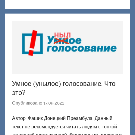
к
Д
о
н
е
ц
к
и
й
Умное (унылое) голосование. Что
это?
Опубликовано
17.09.2021
а
в
Автор: Фашик Донецкий Преамбула. Данный
т
текст не рекомендуется читать людям с тонкой
о
р