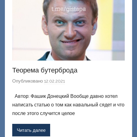
н
е
ц
к
и
й
Теорема бутерброда
Опубликовано
12.02.2021
а
в
Автор: Фашик Донецкий Вообще давно хотел
т
написать статью о том как навальный сядет и что
о
р
после этого случится целое
о
м
Читать далее
Ф