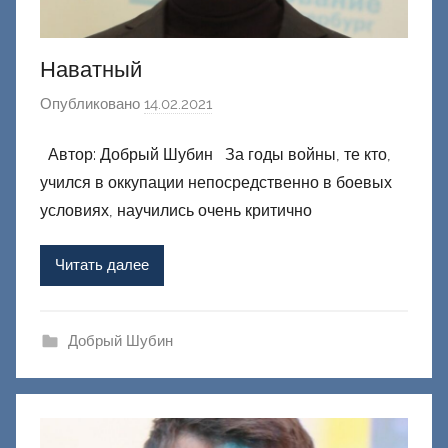
Наватный
Опубликовано
14.02.2021
а
в
Автор: Добрый Шубин За годы войны, те кто,
т
учился в оккупации непосредственно в боевых
о
р
условиях, научились очень критично
о
м
Читать далее
Ф
а
ш
Добрый Шубин
и
к
Д
о