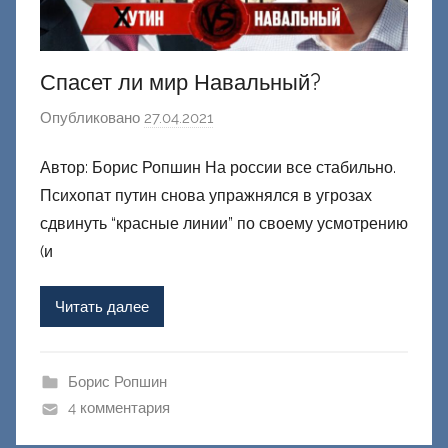
Спасет ли мир Навальный?
Опубликовано
27.04.2021
а
в
Автор: Борис Ропшин На россии все стабильно.
т
Психопат путин снова упражнялся в угрозах
о
р
сдвинуть “красные линии” по своему усмотрению
о
(и
м
Ф
Читать далее
а
ш
и
Борис Ропшин
к
4 комментария
Д