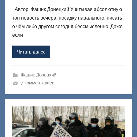
в
Автор: Фашик Донецкий Учитывая абсолютную
т
топ новость вечера, посадку навального, писать
о
р
о чём либо другом сегодня бессмысленно. Даже
о
если
м
Ф
Читать далее
а
ш
и
Фашик Донецкий
к
7 комментариев
Д
о
н
е
ц
к