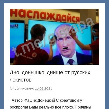
о
н
е
ц
к
и
й
Дно, донышко, днище от русских
чекистов
Опубликовано
16.02.2021
а
в
Автор: Фашик Донецкий С креативом у
т
роспропаганды реально всё плохо. Причины
о