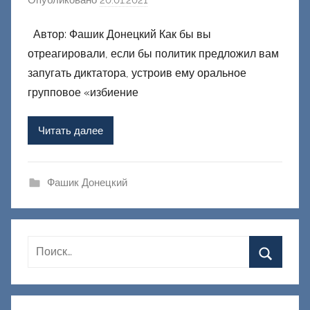
в
Автор: Фашик Донецкий Как бы вы
т
отреагировали, если бы политик предложил вам
о
р
запугать диктатора, устроив ему оральное
о
групповое «избиение
м
Ф
Читать далее
а
ш
и
Фашик Донецкий
к
Д
о
н
е
ц
к