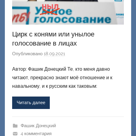
Цирк с конями или унылое
голосование в лицах
Опубликовано
18.09.2021
а
в
Автор: Фашик Донецкий Те, кто меня давно
т
читают, прекрасно знают моё отношение и к
о
р
навальному, и к русским как таковым:
о
м
Читать далее
Ф
а
ш
Фашик Донецкий
и
4 комментария