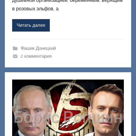
душевной организацией, беременным, верящим
о
в розовых эльфов, а
м
Ф
Читать далее
а
ш
и
Фашик Донецкий
к
2 комментария
Д
о
н
е
ц
к
и
й