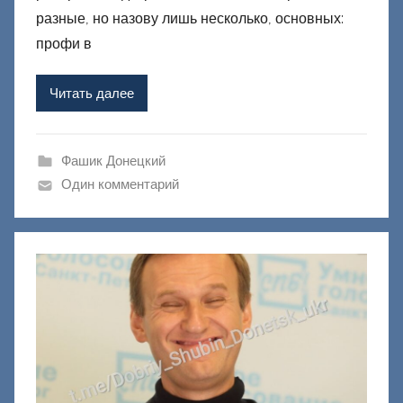
р
разные, но назову лишь несколько, основных:
о
профи в
м
Ф
Читать далее
а
ш
и
Фашик Донецкий
к
Один комментарий
Д
о
н
е
ц
к
и
й