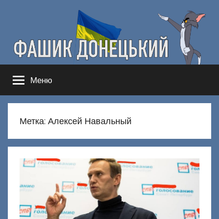
Перейти
к
содержимому
Фашик
Здесь
Меню
гнобят
Донецкий
русню
Метка:
Алексей Навальный