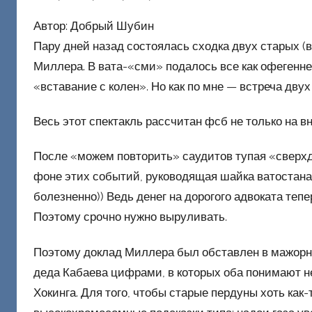
т
о
Автор: Добрый Шубин
р
Пару дней назад состоялась сходка двух старых (
о
Миллера. В вата-«сми» подалось все как офегенне
м
«вставание с колен». Но как по мне — встреча двух
Ф
а
Весь этот спектакль рассчитан фсб не только на в
ш
и
После «можем повторить» саудитов тупая «сверхде
к
фоне этих событий, руководящая шайка ватостана 
Д
болезненно)) Ведь денег на дорогого адвоката тепе
о
Поэтому срочно нужно выруливать.
н
е
Поэтому доклад Миллера был обставлен в мажорн
ц
деда Кабаева цифрами, в которых оба понимают н
к
Хокинга. Для того, чтобы старые пердуны хоть как
и
й