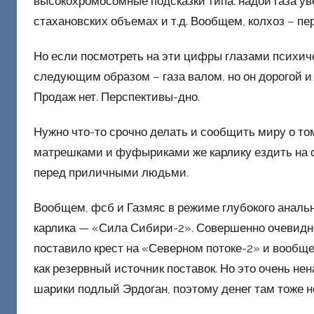
высокохромосомные подсказки типа: надои газа ув
стахановских объемах и т.д. Вообщем, колхоз – пе
Но если посмотреть на эти цифры глазами психиче
следующим образом – газа валом, но он дорогой и
Продаж нет. Перспективы-дно.
Нужно что-то срочно делать и сообщить миру о том,
матрешками и фуфыриками же карлику ездить на с
перед приличными людьми.
Вообщем, фсб и Газмяс в режиме глубокого анал
карлика — «Сила Сибири-2». Совершенно очевидно
поставило крест на «Северном потоке-2» и вообще 
как резервный источник поставок. Но это очень не
шарики подлый Эрдоган, поэтому денег там тоже не