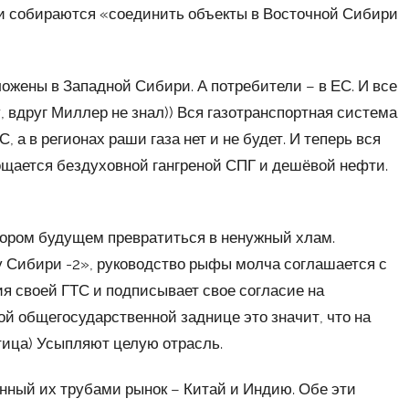
ши собираются «соединить объекты в Восточной Сибири
жены в Западной Сибири. А потребители – в ЕС. И все
 вдруг Миллер не знал)) Вся газотранспортная система
, а в регионах раши газа нет и не будет. И теперь вся
ощается бездуховной гангреной СПГ и дешёвой нефти.
скором будущем превратиться в ненужный хлам.
у Сибири -2», руководство рыфы молча соглашается с
я своей ГТС и подписывает свое согласие на
ой общегосударственной заднице это значит, что на
тица) Усыпляют целую отрасль.
анный их трубами рынок – Китай и Индию. Обе эти