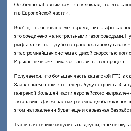
Особенно забавным кажется в докладе то, что ра
и в Европейской части».
Вообще-то основные месторождения рыфы располо
это соединено магистральными газопроводами. Ну,
рыфы заточена сугубо на транспортировку газа в ЕС
эта огромнейшая система с дикой скоростью погл
И рыфы не может никак остановить этот процесс.
Получается, что большая часть кацапской ГТС в 
Заявлением о том, что теперь будут строить «Сил
гангреной большей части европейского направлени
эвтаназию. Для «прастых расеян» вдобавок к полн
этом направлении будет еще и серьезная безрабо
Раши в истерике кинулись на другой, еще не окут