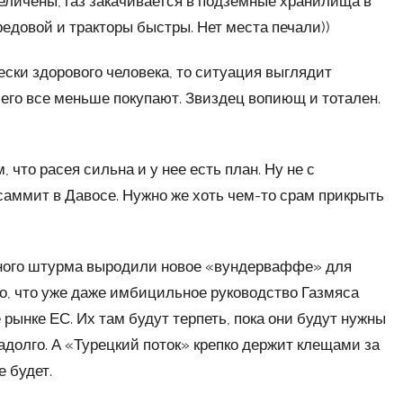
еличены, газ закачивается в подземные хранилища в
редовой и тракторы быстры. Нет места печали))
ски здорового человека, то ситуация выглядит
 его все меньше покупают. Звиздец вопиющ и тотален.
 что расея сильна и у нее есть план. Ну не с
аммит в Давосе. Нужно же хоть чем-то срам прикрыть
ьного штурма выродили новое «вундерваффе» для
, что уже даже имбицильное руководство Газмяса
рынке ЕС. Их там будут терпеть, пока они будут нужны
надолго. А «Турецкий поток» крепко держит клещами за
 будет.