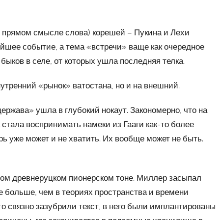
в прямом смысле слова) корешей – Пукина и Лехи
йшее событие, а тема «встречи» ваще как очередное
 быков в селе, от которых ушла последняя телка.
нутренний «рынок» ватостана, но и на внешний.
ржава» ушла в глубокий нокаут. Закономерно, что на
стала воспринимать намеки из Гааги как-то более
рь уже может и не хватить. Их вообще может не быть.
ом древнеруцком пионерском тоне. Миллер засыпал
е больше, чем в теориях пространства и времени
-то связно зазубрили текст, в него были имплантированы