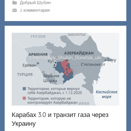
ш
Добрый Шубин
и
2 комментария
к
Д
о
н
е
ц
к
и
й
Карабах 3.0 и транзит газа через
Украину