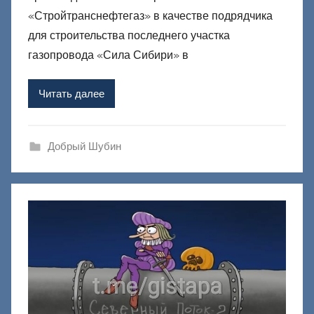
р
«Стройтранснефтегаз» в качестве подрядчика
о
для строительства последнего участка
м
газопровода «Сила Сибири» в
Ф
а
Читать далее
ш
и
к
Добрый Шубин
Д
о
н
е
ц
к
и
й