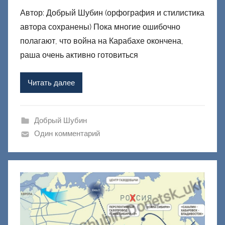
в
Автор: Добрый Шубин (орфография и стилистика
т
автора сохранены) Пока многие ошибочно
о
р
полагают, что война на Карабахе окончена,
о
раша очень активно готовиться
м
Ф
Читать далее
а
ш
и
Добрый Шубин
к
Один комментарий
Д
о
н
е
ц
к
и