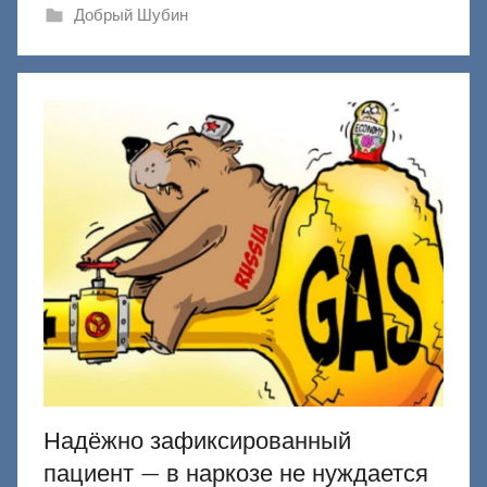
ш
Добрый Шубин
и
к
Д
о
н
е
ц
к
и
й
Надёжно зафиксированный
пациент — в наркозе не нуждается