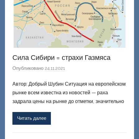
к
и
й
Сила Сибири = страхи Газмяса
Опубликовано
24.11.2021
а
в
Автор: Добрый Шубин Ситуация на европейском
т
рынке всем известна из новостей — раха
о
р
задрала цены на рынке до отметки, значительно
о
м
Читать далее
Ф
а