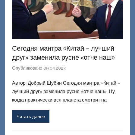
Сегодня мантра «Китай – лучший
друг» заменила русне «отче наш»
Опубликовано
09.04.2023
а
в
Автор: Добрый Шубин Сегодня мантра «Китай –
т
лучший друг» заменила русне «отче наш». Ну,
о
р
когда практически вся планета смотрит на
о
м
Читать далее
Ф
а