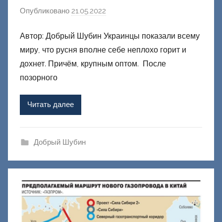
Опубликовано
21.05.2022
а
в
Автор: Добрый Шубин Украинцы показали всему
т
миру, что русня вполне себе неплохо горит и
о
р
дохнет. Причём, крупным оптом. После
о
позорного
м
Ф
Читать далее
а
ш
и
Добрый Шубин
к
Д
о
н
е
ц