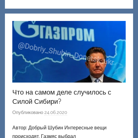
к
Д
о
н
е
ц
к
и
й
Что на самом деле случилось с
Силой Сибири?
Опубликовано
24.06.2020
а
в
Автор: Добрый Шубин Интересные вещи
т
происходят. Газмяс выбрал
о