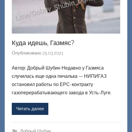
к
и
й
Куда идешь, Газмяс?
Опубликовано
25.03.2021
а
в
Автор: Добрый Шубин Недавно у Газмяса
т
случилась еще одна пичалька — НИПИГАЗ
о
р
остановил работы по ЕРС-контракту
о
газоперерабатывающего завода в Усть-Луге.
м
Ф
Читать далее
а
ш
и
Добрый Шубин