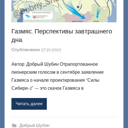
й
Газмяс. Перспективы завтрашнего
дна.
Опубликовано
27.10.2020
а
в
Автор: Добрый Шубин Отрапортованное
т
пионерским голосом в сентябре заявление
о
р
Газмяса о начале проектирования “Силы
о
Сибири-2” — это скачок Газмяса в
м
Ф
Читать далее
а
ш
и
Добрый Шубин