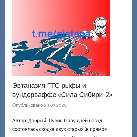
о
н
е
ц
к
и
й
Эвтаназия ГТС рыфы и
вундерваффе «Сила Сибири-2»
Опубликовано
29.03.2020
а
в
Автор: Добрый Шубин Пару дней назад
т
состоялась сходка двух старых (в прямом
о