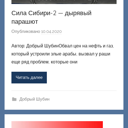
Сила Сибири-2 — дырявый
парашют
Опубликовано
10.04.2020
а
в
Автор: Добрый ШубинОбвал цен на нефть и газ,
т
который устроили злые арабы, вызвал у раши
о
р
еще ряд проблем, которые они
о
м
Читать далее
Ф
а
ш
Добрый Шубин
и
к
Д