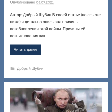
Опубликовано
04.07.2021
а
в
Автор: Добрый Шубин В своей статье (по ссылке
т
ниже) я детально описывал причины
о
р
возобновления этой войны. Причины её
о
возникновения как
м
Ф
Читать далее
а
ш
и
Добрый Шубин
к
Д
о
н
е
ц