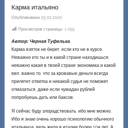
Карма итальяно
Опубликовано
25.02.2020
а
в
Просмотров страницы:
1 055
т
о
Автор: Черная Туфелька
р
Карма взяток не берет, если кто не в курсе.
о
Неважно кто ты и в какой стране находишься,
м
неважно какая в твоей стране экономика и какой
Ф
ввп, важно то, что за кровавые деньги всегда
а
прилетит ответка и никакой судья не поможет
ш
отмазаться, даже если чумадан рублей
и
попробуешь дать или баксов.
к
Д
Я сейчас буду злорадствовать, ибо мне можно.
о
Ибо я знаю очень хорошо психологию обычного
н
итальянца, ведь жила в италии более 10и лет. А