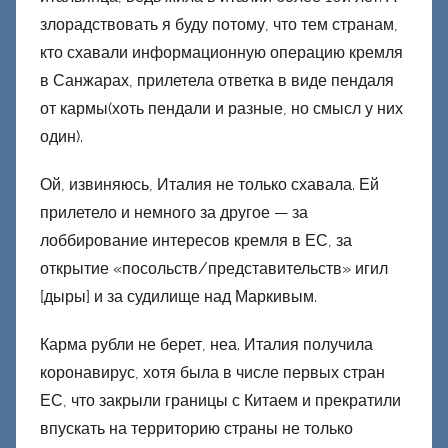
е
злорадствовать я буду потому, что тем странам,
ц
кто схавали информационную операцию кремля
к
в Санжарах, прилетела ответка в виде пендаля
и
й
от кармы(хоть пендали и разные, но смысл у них
один).
Ой, извиняюсь, Италия не только схавала. Ей
прилетело и немного за другое — за
лоббирование интересов кремля в ЕС, за
открытие «посольств/представительств» игил
[дыры] и за судилище над Маркивым.
Карма рубли не берет, неа. Италия получила
коронавирус, хотя была в числе первых стран
ЕС, что закрыли границы с Китаем и прекратили
впускать на территорию страны не только