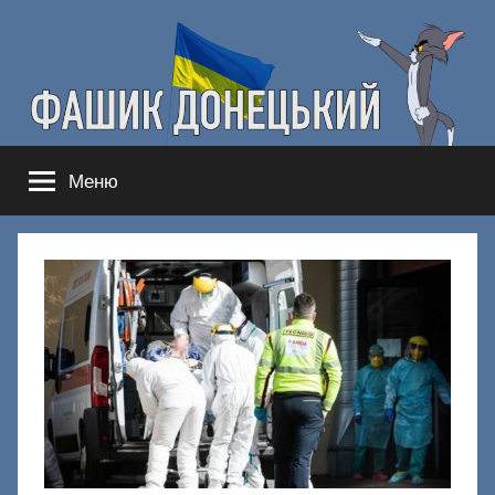
Перейти
к
содержимому
Фашик
Здесь
Меню
гнобят
Донецкий
русню